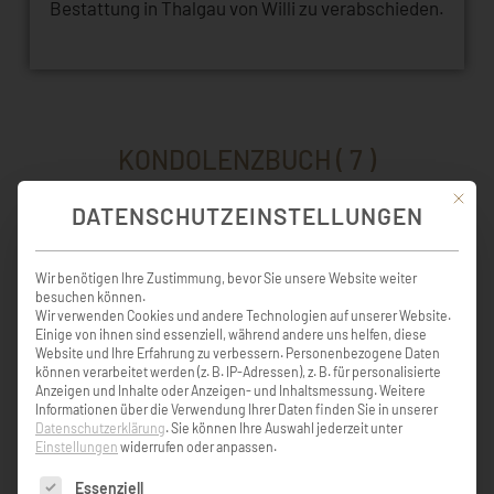
Bestattung in Thalgau von Willi zu verabschieden.
KONDOLENZBUCH ( 7 )
Mit die
DATENSCHUTZEINSTELLUNGEN
Im stillen Gedenken an einen treuen,
Wir benötigen Ihre Zustimmung, bevor Sie unsere Website weiter
fleißigen und kameradschaftlichen
besuchen können.
Musikkollegen: Dein ehemaliger
Wir verwenden Cookies und andere Technologien auf unserer Website.
Kapellmeister.
Einige von ihnen sind essenziell, während andere uns helfen, diese
Website und Ihre Erfahrung zu verbessern.
Personenbezogene Daten
können verarbeitet werden (z. B. IP-Adressen), z. B. für personalisierte
Anzeigen und Inhalte oder Anzeigen- und Inhaltsmessung.
Weitere
Matthias Pöckl
Informationen über die Verwendung Ihrer Daten finden Sie in unserer
Datenschutzerklärung
.
Sie können Ihre Auswahl jederzeit unter
Einstellungen
widerrufen oder anpassen.
Es folgt eine Liste der Service-Gruppen, für die eine Einw
Im stillen Gedenken an einen treuen,
Essenziell