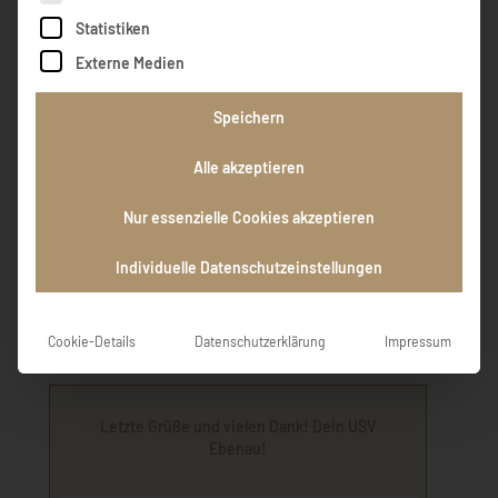
fleißigen und kameradschaftlichen
Statistiken
Musikkollegen: Ruhe in Frieden. Dein
ehemaliger Kapellmeister. Matthias Pöckl
Externe Medien
Speichern
Matthias Pöckl
Alle akzeptieren
Nur essenzielle Cookies akzeptieren
Wir danken Dir für die Zeit, die wir mit Dir im
Kreise unserer Familie verbracht haben. Inge
und Willi mit Familien
Individuelle Datenschutzeinstellungen
Willi Leitner
Cookie-Details
Datenschutzerklärung
Impressum
Letzte Grüße und vielen Dank! Dein USV
Ebenau!