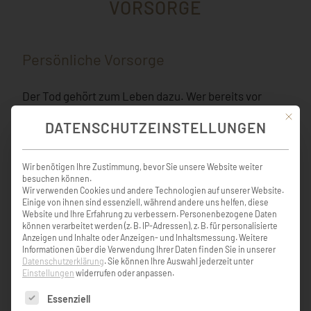
VORSORGE
Persönliche Vorsorge
Der Tod gehört zum Leben dazu. Wer bereits vor
seinem Tod festlegen möchte, was danach geschieht,
Mit die
DATENSCHUTZEINSTELLUNGEN
kann alle
Vorstellungen
und
Wünsche
vertraglich
regeln. Dies betrifft sowohl die
Art der
Bestattung,
als auch die
Gestaltung der Trauerfeier
. Um den
Wir benötigen Ihre Zustimmung, bevor Sie unsere Website weiter
Hinterbliebenen die Entscheidungen und
besuchen können.
Wir verwenden Cookies und andere Technologien auf unserer Website.
Erledigungen zu erleichtern, können Sie folgende
Einige von ihnen sind essenziell, während andere uns helfen, diese
Vorsorgemaßnahmen
treffen:
Website und Ihre Erfahrung zu verbessern.
Personenbezogene Daten
können verarbeitet werden (z. B. IP-Adressen), z. B. für personalisierte
Anzeigen und Inhalte oder Anzeigen- und Inhaltsmessung.
Weitere
– Bestattungsvorsorge
(inkl. weltweiter Rückholung)
Informationen über die Verwendung Ihrer Daten finden Sie in unserer
Datenschutzerklärung
.
Sie können Ihre Auswahl jederzeit unter
– Grabpflegeversicherung
und Bestattungsauftrag
Einstellungen
widerrufen oder anpassen.
Es folgt eine Liste der Service-Gruppen, für die eine Einw
Essenziell
Bei einem unverbindlichen
Beratungsgespräch