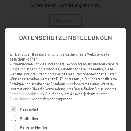
alternativen Bestattungsformen.
Mehr erfahren
Mit die
DATENSCHUTZEINSTELLUNGEN
Wir benötigen Ihre Zustimmung, bevor Sie unsere Website weiter
besuchen können.
Wir verwenden Cookies und andere Technologien auf unserer Website.
Einige von ihnen sind essenziell, während andere uns helfen, diese
Website und Ihre Erfahrung zu verbessern.
Personenbezogene Daten
können verarbeitet werden (z. B. IP-Adressen), z. B. für personalisierte
Anzeigen und Inhalte oder Anzeigen- und Inhaltsmessung.
Weitere
Informationen über die Verwendung Ihrer Daten finden Sie in unserer
Datenschutzerklärung
.
Sie können Ihre Auswahl jederzeit unter
Einstellungen
widerrufen oder anpassen.
ABSCHIEDNAHME
Es folgt eine Liste der Service-Gruppen, für die eine Einw
Essenziell
Statistiken
Einen lieben Menschen noch ein letztes Mal sehen zu
Externe Medien