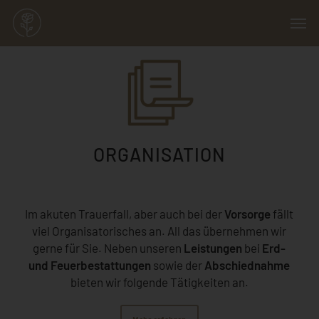
Skip
Menu
Men
to
main
content
ORGANISATION
Im akuten Trauerfall, aber auch bei der
Vorsorge
fällt
viel Organisatorisches an. All das übernehmen wir
gerne für Sie. Neben unseren
Leistungen
bei
Erd-
und Feuerbestattungen
sowie der
Abschiednahme
bieten wir folgende Tätigkeiten an.