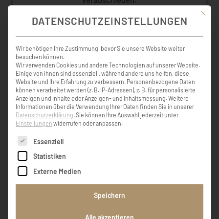
Mit die
DATENSCHUTZEINSTELLUNGEN
Wir benötigen Ihre Zustimmung, bevor Sie unsere Website weiter
besuchen können.
KONDOLENZBUCH ( 12 )
Wir verwenden Cookies und andere Technologien auf unserer Website.
Einige von ihnen sind essenziell, während andere uns helfen, diese
Website und Ihre Erfahrung zu verbessern.
Personenbezogene Daten
können verarbeitet werden (z. B. IP-Adressen), z. B. für personalisierte
Anzeigen und Inhalte oder Anzeigen- und Inhaltsmessung.
Weitere
Informationen über die Verwendung Ihrer Daten finden Sie in unserer
Die Zeit heilt nicht alle Wunden, sie lehrt uns
Datenschutzerklärung
.
Sie können Ihre Auswahl jederzeit unter
nur mit dem Unbegreiflichem zu leben.
Einstellungen
widerrufen oder anpassen.
Es folgt eine Liste der Service-Gruppen, für die eine Einw
Essenziell
Uli und Willi
Statistiken
Externe Medien
Keiner wird gefragt wann es ihm recht ist
Speichern
Abschied zu nehmen - vom Liebsten, von
Gewohnheiten, irgendwann, plötzlich, heisst
Alle akzeptieren