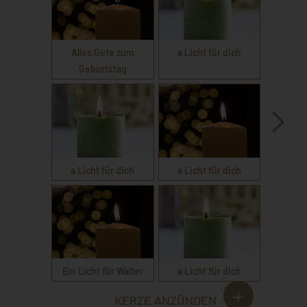
Alles Gute zum
a Licht für dich
Geburtstag
a Licht für dich
a Licht für dich
Ein Licht für Walter
a Licht für dich
KERZE ANZÜNDEN