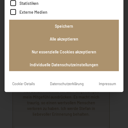
Statistiken
Externe Medien
Elisabeth Kaltenegger, Richard Scherfl
Speichern
Ich möchte allen Familienmitgliedern mein
Alle akzeptieren
Mitgefühl ausdrücken . Mit guten Gedanken
werde ich bei euch und Stefan sein.
Nur essenzielle Cookies akzeptieren
Individuelle Datenschutzeinstellungen
Blasius Eder Abtenau
Cookie-Details
Datenschutzerklärung
Impressum
Tief berührt möchte ich allen Angehörigen
mein Mitgefühl ausdrücken. Es macht mich
traurig, so einen wertvollen Menschen
verloren zu haben. Ich werde Stefan in
liebevoller Erinnerung behalten.