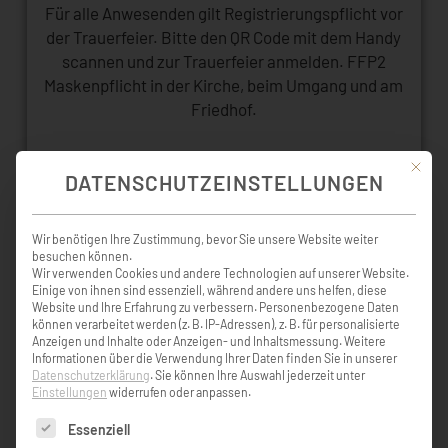
Für alle Anwesenden gilt Registrierungspflicht vor
der Trauerfeier. Bitte den QR Code mit dem Handy
scannen und zur Trauerfeier anmelden. FFP2
Maskenpflicht in der Kirche, beim Umgang und am
Friedhof.
Mit die
DATENSCHUTZEINSTELLUNGEN
Wir benötigen Ihre Zustimmung, bevor Sie unsere Website weiter
KONDOLENZBUCH ( 13 )
besuchen können.
Wir verwenden Cookies und andere Technologien auf unserer Website.
Einige von ihnen sind essenziell, während andere uns helfen, diese
Website und Ihre Erfahrung zu verbessern.
Personenbezogene Daten
können verarbeitet werden (z. B. IP-Adressen), z. B. für personalisierte
Mit dem Tod eines guten und hilfsbereiten
Anzeigen und Inhalte oder Anzeigen- und Inhaltsmessung.
Weitere
Menschen verliert man vieles, aber niemals
Informationen über die Verwendung Ihrer Daten finden Sie in unserer
Datenschutzerklärung
.
Sie können Ihre Auswahl jederzeit unter
die gemeinsam verbrachte Zeit. Ruhe in
Einstellungen
widerrufen oder anpassen.
Frieden lieber Stefan. Liebe Maria und alle
Angehörigen unser aufrichtiges Beileid.
Es folgt eine Liste der Service-Gruppen, für die eine Einw
Essenziell
Elisabeth und Richard