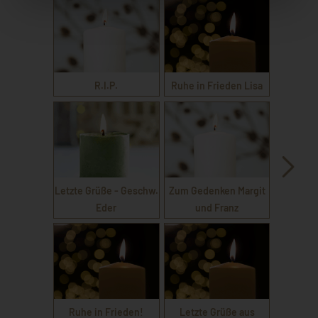
R.I.P.
Ruhe in Frieden Lisa
Letzte Grüße - Geschw.
Zum Gedenken Margit
Eder
und Franz
Ruhe in Frieden!
Letzte Grüße aus