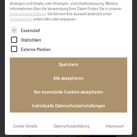
Anzeigen und Inhalte oder Anzeigen- und Inhaltsmessung.
Weitere
Informationen über die Verwendung Ihrer Daten finden Sie in unserer
Datenschutzerklärung
.
Sie können Ihre Auswahl jederzeit unter
Einstellungen
widerrufen oder anpassen.
KONDOLENZBUCH ( 1 )
Es folgt eine Liste der Service-Gruppen, für die eine Einw
Essenziell
Statistiken
Externe Medien
R.I.P
Speichern
Umbenannt
Alle akzeptieren
Nur essenzielle Cookies akzeptieren
EINTRAG HINZUFÜGEN
Individuelle Datenschutzeinstellungen
GEDENKKERZEN ( 41 )
Cookie-Details
Datenschutzerklärung
Impressum