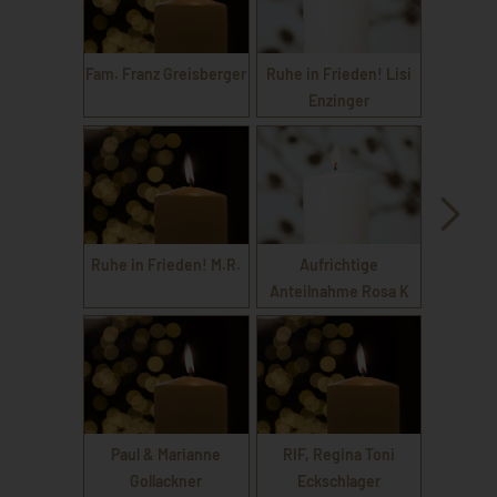
Fam. Franz Greisberger
Ruhe in Frieden! Lisi
Enzinger
Ruhe in Frieden! M.R.
Aufrichtige
Anteilnahme Rosa K
Paul & Marianne
RIF, Regina Toni
Gollackner
Eckschlager