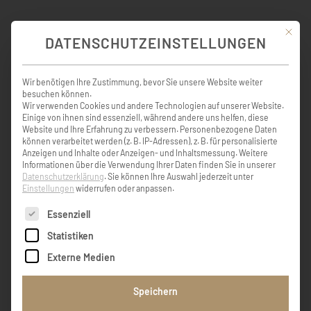
Mit die
DATENSCHUTZEINSTELLUNGEN
KONDOLENZBUCH ( 4 )
Wir benötigen Ihre Zustimmung, bevor Sie unsere Website weiter
besuchen können.
Wir verwenden Cookies und andere Technologien auf unserer Website.
Im Tod verlasse ich die, die ich lieb habe, um
Einige von ihnen sind essenziell, während andere uns helfen, diese
diejenigen zurückzufinden, die ich lieb hatte.
Website und Ihre Erfahrung zu verbessern.
Personenbezogene Daten
In mitfühlender Anteilnahme,
können verarbeitet werden (z. B. IP-Adressen), z. B. für personalisierte
Anzeigen und Inhalte oder Anzeigen- und Inhaltsmessung.
Weitere
Informationen über die Verwendung Ihrer Daten finden Sie in unserer
Datenschutzerklärung
.
Sie können Ihre Auswahl jederzeit unter
Lisi Enzinger, Köstendorf
Einstellungen
widerrufen oder anpassen.
Es folgt eine Liste der Service-Gruppen, für die eine Einw
Essenziell
Statistiken
Vertraue auf deine Erinnerungen - sie
bleiben unvergesslich. Vertraue auf deine
Externe Medien
Liebe - sie gibt dir Kraft und Zuversicht.
Vertraue auf die Zeit - sie lindert den
Speichern
Schmerz und lässt die Freude
wiederkommen. Liebe Lisi, dir und deiner