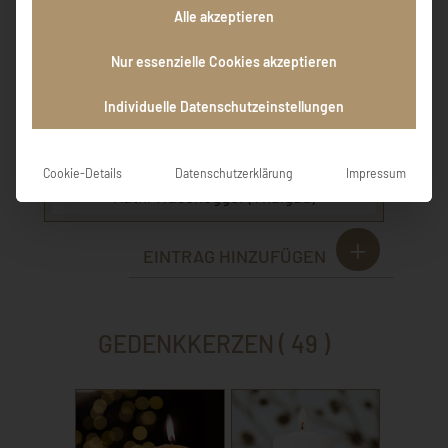
ganzen Familie (Kinder, Schwieger- und
Alle akzeptieren
Enkelkinder) gilt meine aufrichtige
Anteilnahme zum Verlust deines lieben
Nur essenzielle Cookies akzeptieren
Simon / eures lieben Vaters, Schwieger- und
Großvaters. Zur Bewältigung eurer Trauer
Individuelle Datenschutzeinstellungen
wünsche ich viel Energie und Kraft! Ganz
liebe Grüße
Cookie-Details
Datenschutzerklärung
Impressum
Kathi Wasenegger (Thalgau)
EINTRAG HINZUFÜGEN
GEDENKKERZEN ( 49 )