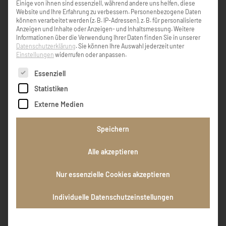
Einige von ihnen sind essenziell, während andere uns helfen, diese
Viele Stunden im Leben brachten
Website und Ihre Erfahrung zu verbessern.
Personenbezogene Daten
Freuden,manche auch Sorgen.Die lezte
können verarbeitet werden (z. B. IP-Adressen), z. B. für personalisierte
Stunde brachte den Frieden.Wir werden dich
Anzeigen und Inhalte oder Anzeigen- und Inhaltsmessung.
Weitere
lieber Rudi nie vergessen.Deine Fitness
Informationen über die Verwendung Ihrer Daten finden Sie in unserer
Mitstreiterinnen Hilde und Poldi
Datenschutzerklärung
.
Sie können Ihre Auswahl jederzeit unter
Einstellungen
widerrufen oder anpassen.
Es folgt eine Liste der Service-Gruppen, für die eine Einw
Essenziell
Leopoldine Lindner
Statistiken
Externe Medien
Das Leben endet- die Liebe nicht. Letzte
liebe Grüße!
Speichern
Alle akzeptieren
Lilli
Nur essenzielle Cookies akzeptieren
EINTRAG HINZUFÜGEN
Individuelle Datenschutzeinstellungen