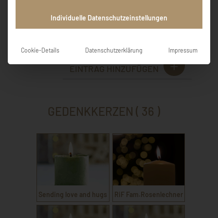
Peter u. Sabine Schöndorfer Kermec Ingrid
Individuelle Datenschutzeinstellungen
Sabine Schöndorfer
Cookie-Details
Datenschutzerklärung
Impressum
EINTRAG HINZUFÜGEN
GEDENKKERZEN ( 36 )
Sending love and hugs
RiF Fam.Rosenlechner