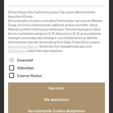
KONDOLENZBUCH ( 5 )
Wir benötigen Ihre Zustimmung, bevor Sie unsere Website weiter
besuchen können.
Wir verwenden Cookies und andere Technologien auf unserer Website.
Einige von ihnen sind essenziell, während andere uns helfen, diese
Website und Ihre Erfahrung zu verbessern.
Personenbezogene Daten
können verarbeitet werden (z. B. IP-Adressen), z. B. für personalisierte
Herzliches Beilied, liebe Evi, von Deiner
Anzeigen und Inhalte oder Anzeigen- und Inhaltsmessung.
Weitere
Schulfreundin Irene
Informationen über die Verwendung Ihrer Daten finden Sie in unserer
Datenschutzerklärung
.
Sie können Ihre Auswahl jederzeit unter
Einstellungen
widerrufen oder anpassen.
Irene Spalt
Es folgt eine Liste der Service-Gruppen, für die eine Einw
Essenziell
Statistiken
Externe Medien
Werte Trauerfamilie Wenn man einen
geliebten Menschen verliert, gewinnt man
einen Schutzengel dazu. Menschen, die wir
Speichern
lieben, bleiben für immer, sie hinterlassen
Spuren in unseren Herzen und das Schönste,
Alle akzeptieren
was ein Mensch hinterlassen kann, ist ein
Lächeln im Gesicht derjenigen, die an ihn
Nur essenzielle Cookies akzeptieren
denken. Unser Aufrichtiges Beileid Fam.