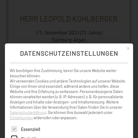
HERR LEOPOLD KOHLBERGER
† 5. November 2021 (72 Jahre)
Salzburg-Aigen
Mit die
DATENSCHUTZEINSTELLUNGEN
Wir benötigen Ihre Zustimmung, bevor Sie unsere Website weiter
besuchen können.
Wir verwenden Cookies und andere Technologien auf unserer Website.
Einige von ihnen sind essenziell, während andere uns helfen, diese
Website und Ihre Erfahrung zu verbessern.
Personenbezogene Daten
KONDOLENZBUCH ( 0 )
können verarbeitet werden (z. B. IP-Adressen), z. B. für personalisierte
Anzeigen und Inhalte oder Anzeigen- und Inhaltsmessung.
Weitere
Informationen über die Verwendung Ihrer Daten finden Sie in unserer
Datenschutzerklärung
.
Sie können Ihre Auswahl jederzeit unter
EINTRAG HINZUFÜGEN
Einstellungen
widerrufen oder anpassen.
Es folgt eine Liste der Service-Gruppen, für die eine Einw
Essenziell