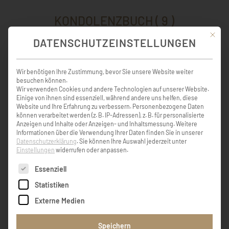
KONDOLENZBUCH ( 9 )
Mit die
DATENSCHUTZEINSTELLUNGEN
Unser aufrichtiges Beileid der ganzen
Wir benötigen Ihre Zustimmung, bevor Sie unsere Website weiter
Familie. Einen stillen letzten Gruß Familie
besuchen können.
Teufl
Wir verwenden Cookies und andere Technologien auf unserer Website.
Einige von ihnen sind essenziell, während andere uns helfen, diese
Website und Ihre Erfahrung zu verbessern.
Personenbezogene Daten
können verarbeitet werden (z. B. IP-Adressen), z. B. für personalisierte
Christina Hofer
Anzeigen und Inhalte oder Anzeigen- und Inhaltsmessung.
Weitere
Informationen über die Verwendung Ihrer Daten finden Sie in unserer
Datenschutzerklärung
.
Sie können Ihre Auswahl jederzeit unter
Einstellungen
widerrufen oder anpassen.
Unser aufrichtiges Beileid und viel Kraft der
Es folgt eine Liste der Service-Gruppen, für die eine Einw
Essenziell
Trauerfamilie.
Statistiken
Externe Medien
Fam.Ebner,Lohmühle
Speichern