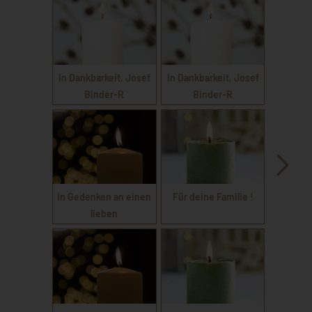
In Dankbarkeit, Josef
In Dankbarkeit, Josef
Binder-R
Binder-R
In Gedenken an einen
Für deine Familie !
lieben