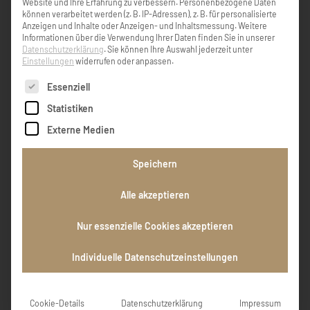
Website und Ihre Erfahrung zu verbessern.
Personenbezogene Daten
können verarbeitet werden (z. B. IP-Adressen), z. B. für personalisierte
Anzeigen und Inhalte oder Anzeigen- und Inhaltsmessung.
Weitere
Informationen über die Verwendung Ihrer Daten finden Sie in unserer
Datenschutzerklärung
.
Sie können Ihre Auswahl jederzeit unter
Danke für für die schönen Stunden Sepp
Einstellungen
widerrufen oder anpassen.
Weinberger
Es folgt eine Liste der Service-Gruppen, für die eine Einw
Essenziell
Statistiken
Sepp Weinberger
Externe Medien
Speichern
Unsere aufrichtige Anteilnahme gilt der
Familie und allen Angehörigen
Alle akzeptieren
Ingrid u. Fritz Reichl
Nur essenzielle Cookies akzeptieren
Individuelle Datenschutzeinstellungen
EINTRAG HINZUFÜGEN
Cookie-Details
Datenschutzerklärung
Impressum