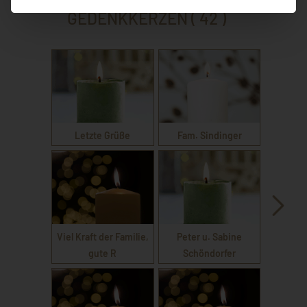
GEDENKKERZEN ( 42 )
Letzte Grüße
Fam. Sindinger
Viel Kraft der Familie,
Peter u. Sabine
gute R
Schöndorfer