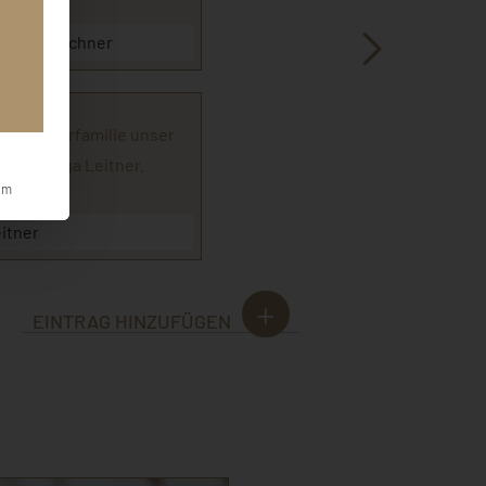
-Schmidlechner
iebe Trauerfamilie unser
in u. Helga Leitner.
um
itner
EINTRAG HINZUFÜGEN