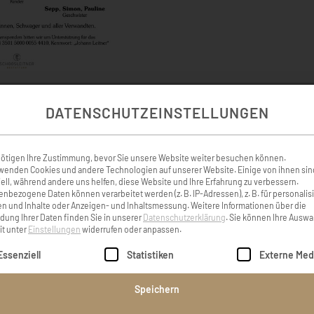
DATENSCHUTZEINSTELLUNGEN
KONDOLENZBUCH ( 6 )
ötigen Ihre Zustimmung, bevor Sie unsere Website weiter besuchen können.
wenden Cookies und andere Technologien auf unserer Website. Einige von ihnen sin
ell, während andere uns helfen, diese Website und Ihre Erfahrung zu verbessern.
nbezogene Daten können verarbeitet werden (z. B. IP-Adressen), z. B. für personalis
n und Inhalte oder Anzeigen- und Inhaltsmessung.
Weitere Informationen über die
ung Ihrer Daten finden Sie in unserer
Datenschutzerklärung
.
Sie können Ihre Auswa
änen und der Trauer, bleibt
Liebe Resi, liebe Trau
it unter
Einstellungen
widerrufen oder anpassen.
r möchten euch auf diesen
schwere Zeit wünschen wi
lgt eine Liste der Service-Gruppen, für die eine Einwilligung er
Essenziell
Statistiken
Externe Med
l ausdrücken und wünschen
liebe Menschen, die an eu
rost in dieser schweren Zeit.
in Frieden lieber Nach
Speichern
altraud Fenninger
Joha