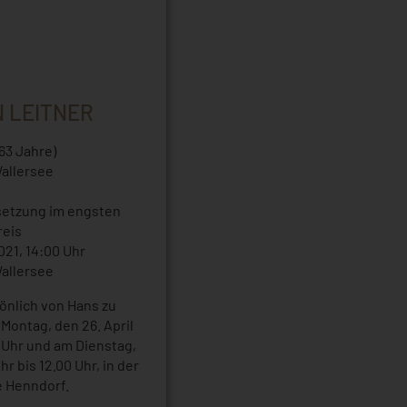
 LEITNER
(63 Jahre)
allersee
setzung im engsten
reis
2021, 14:00 Uhr
allersee
sönlich von Hans zu
Montag, den 26. April
0 Uhr und am Dienstag,
hr bis 12.00 Uhr, in der
 Henndorf.