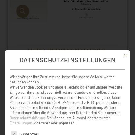
HERR HERMANN STROBL
Mit die
DATENSCHUTZEINSTELLUNGEN
† 31. Januar 2020 (80 Jahre)
Faistenau
Wir benötigen Ihre Zustimmung, bevor Sie unsere Website weiter
besuchen können.
Messe/Verabschiedung
Wir verwenden Cookies und andere Technologien auf unserer Website.
Einige von ihnen sind essenziell, während andere uns helfen, diese
Dienstag, 4. Februar 2020, 15:00 Uhr
Website und Ihre Erfahrung zu verbessern.
Personenbezogene Daten
Faistenau
können verarbeitet werden (z. B. IP-Adressen), z. B. für personalisierte
Anzeigen und Inhalte oder Anzeigen- und Inhaltsmessung.
Weitere
Informationen über die Verwendung Ihrer Daten finden Sie in unserer
Datenschutzerklärung
.
Sie können Ihre Auswahl jederzeit unter
Einstellungen
widerrufen oder anpassen.
Es folgt eine Liste der Service-Gruppen, für die eine Einw
Essenziell