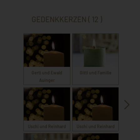
GEDENKKERZEN ( 12 )
Gerti und Ewald
Gitti und Familie
Auinger
Uschi und Reinhard
Uschi und Reinhard