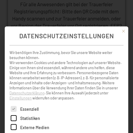
Für alle Anwesenden gilt bei der Trauerfeier
Registrierungspflicht: Bitte den QR Code mit dem
Handy scannen und zur Trauerfeier anmelden, oder
vor Beginn der Trauerfeier vor Ort registrieren. FFP2
Mit die
Maskepflicht im Innen- und Aussenbereich.
DATENSCHUTZEINSTELLUNGEN
Wir benötigen Ihre Zustimmung, bevor Sie unsere Website weiter
besuchen können.
Wir verwenden Cookies und andere Technologien auf unserer Website.
Einige von ihnen sind essenziell, während andere uns helfen, diese
KONDOLENZBUCH ( 4 )
Website und Ihre Erfahrung zu verbessern.
Personenbezogene Daten
können verarbeitet werden (z. B. IP-Adressen), z. B. für personalisierte
Anzeigen und Inhalte oder Anzeigen- und Inhaltsmessung.
Weitere
Informationen über die Verwendung Ihrer Daten finden Sie in unserer
Datenschutzerklärung
.
Sie können Ihre Auswahl jederzeit unter
Einstellungen
widerrufen oder anpassen.
Wir werde Dich in liebevoller Erinnerung
behalten ! Gitti,
Es folgt eine Liste der Service-Gruppen, für die eine Einw
Essenziell
Dieter,Elisabeth,Jürgen,Marie
Statistiken
Externe Medien
Margit Maresch