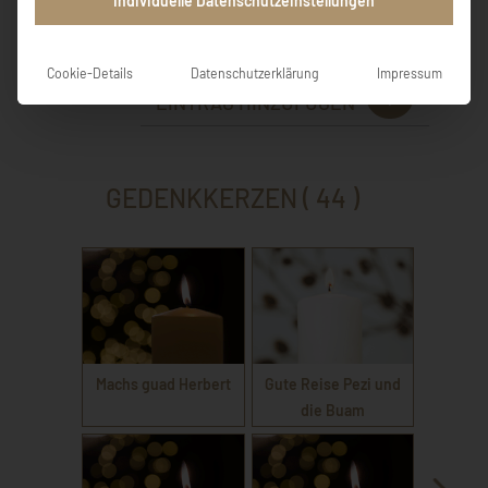
Individuelle Datenschutzeinstellungen
Die Geschäftsführung der BMK GmbH
Cookie-Details
Datenschutzerklärung
Impressum
EINTRAG HINZUFÜGEN
GEDENKKERZEN ( 44 )
Machs guad Herbert
Gute Reise Pezi und
die Buam