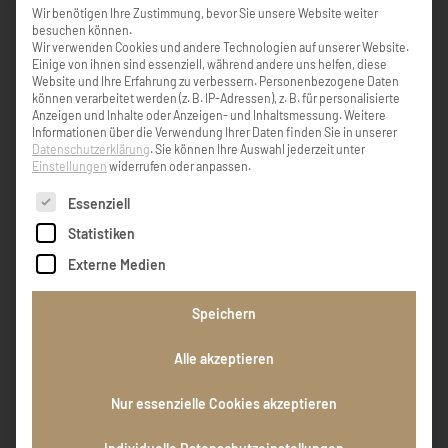
Wir benötigen Ihre Zustimmung, bevor Sie unsere Website weiter
besuchen können.
Gute Reise, Colette
Wir verwenden Cookies und andere Technologien auf unserer Website.
Einige von ihnen sind essenziell, während andere uns helfen, diese
Website und Ihre Erfahrung zu verbessern.
Personenbezogene Daten
Colette welspacher
können verarbeitet werden (z. B. IP-Adressen), z. B. für personalisierte
Anzeigen und Inhalte oder Anzeigen- und Inhaltsmessung.
Weitere
Informationen über die Verwendung Ihrer Daten finden Sie in unserer
Datenschutzerklärung
.
Sie können Ihre Auswahl jederzeit unter
Einstellungen
widerrufen oder anpassen.
Mit großer Trauer nehmen wir Abschied von
Es folgt eine Liste der Service-Gruppen, für die eine Einw
unserem langjährigen Mitarbeiter Herbert
Essenziell
Kristmann, der nach schwerer Krankheit viel
Statistiken
zu früh von uns gegangen ist. Herbert hat
unser Unternehmen über viele Jahre mit
Externe Medien
großem Engagement, Verlässlichkeit und
unermüdlichem Einsatz bereichert. Für seine
Speichern
wertvolle Arbeit und seine Loyalität sind wir
ihm von Herzen dankbar. Sein Wirken wird
Alle akzeptieren
uns in bleibender Erinnerung bleiben. Im
Namen der Geschäftsführung sprechen wir
seiner Familie unser aufrichtiges Mitgefühl
Nur essenzielle Cookies akzeptieren
aus.