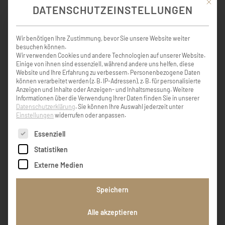
Mit die
DATENSCHUTZEINSTELLUNGEN
KONDOLENZBUCH ( 5 )
Wir benötigen Ihre Zustimmung, bevor Sie unsere Website weiter
besuchen können.
Wir verwenden Cookies und andere Technologien auf unserer Website.
Einige von ihnen sind essenziell, während andere uns helfen, diese
Website und Ihre Erfahrung zu verbessern.
Personenbezogene Daten
Geschätzte Trauerfamilie, Harald bleibt mir
können verarbeitet werden (z. B. IP-Adressen), z. B. für personalisierte
als liebenswürdiger Mensch mit ungeheurem
Anzeigen und Inhalte oder Anzeigen- und Inhaltsmessung.
Weitere
Wissen, dass er stets präsent hatte, in
Informationen über die Verwendung Ihrer Daten finden Sie in unserer
Datenschutzerklärung
.
Sie können Ihre Auswahl jederzeit unter
Erinnerung. Stets an allem interessiert, hat
Einstellungen
widerrufen oder anpassen.
er sich trotz seines bewegten Lebens ein
heiteres Gemüt bewahrt. Ich trauere um
Es folgt eine Liste der Service-Gruppen, für die eine Einw
Essenziell
einen Freund.
Statistiken
Externe Medien
Gottfried Schmitsberger, Steyr
Speichern
Wir haben den Verstorbenen erst spät im
Alle akzeptieren
hohen Alter kennengelernt und haben trotz