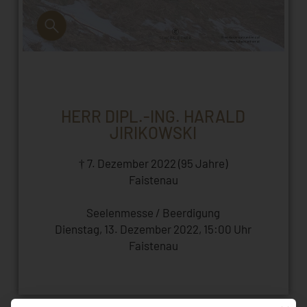
HERR DIPL.-ING. HARALD
JIRIKOWSKI
† 7. Dezember 2022 (95 Jahre)
Faistenau
Seelenmesse / Beerdigung
Dienstag, 13. Dezember 2022, 15:00 Uhr
Faistenau