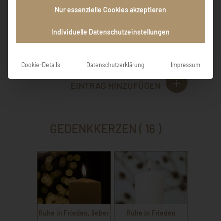
räumlicher Entfernung und seltener direkter
Nur essenzielle Cookies akzeptieren
Kontakte ihn als sehr liebenswerten
Menschen geschätzt. Er wird uns fehlen.
Individuelle Datenschutzeinstellungen
Traute und Harry Mittenzwei
Cookie-Details
Datenschutzerklärung
Impressum
EINTRAG HINZUFÜGEN
GEDENKKERZEN ( 16 )
Ruhe in Frieden, lieber
Ruhe in Frieden