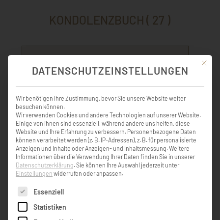
KONDOLENZBUCH ( 27 )
Mit die
In tiefer Trauer und Schmerz möchten wir
DATENSCHUTZEINSTELLUNGEN
Euch unser Mitgefühl bekunden. Familie
Lombardo
Wir benötigen Ihre Zustimmung, bevor Sie unsere Website weiter
besuchen können.
Lino Lombardo
Wir verwenden Cookies und andere Technologien auf unserer Website.
Einige von ihnen sind essenziell, während andere uns helfen, diese
Website und Ihre Erfahrung zu verbessern.
Personenbezogene Daten
können verarbeitet werden (z. B. IP-Adressen), z. B. für personalisierte
Anzeigen und Inhalte oder Anzeigen- und Inhaltsmessung.
Weitere
Als lieben Schulkameraden habe ich dich in
Informationen über die Verwendung Ihrer Daten finden Sie in unserer
Erinnerung, unfassbar, dass es dich nicht
Datenschutzerklärung
.
Sie können Ihre Auswahl jederzeit unter
Einstellungen
widerrufen oder anpassen.
mehr gibt. Ruhe in Frieden und viel Kraft den
Angehörigen in diesen schweren Tagen.
Es folgt eine Liste der Service-Gruppen, für die eine Einw
Essenziell
Statistiken
Patrizia Hoffmann