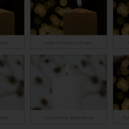
eller
ruhe in frieden urli opa.
Liebe
Ein Licht für deine Reise
Ru