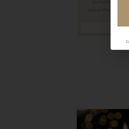
Aufrichtiges Beile
letztes Pfiat di lieb
Hubert
C