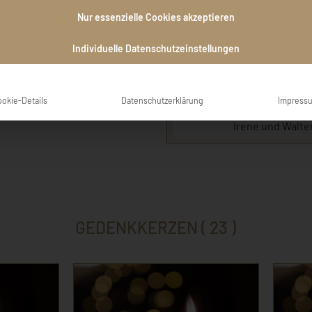
id der Trauerfamilie! Ein
«Man sieht die Sonne l
Nur essenzielle Cookies akzeptieren
er Nachbar , Ruhe in Frieden.
erschrickt doch, wenn es p
Franz Kafka Liebe Traue
Individuelle Datenschutzeinstellungen
hiermit unser tiefstes 
 u. Marianne
Familie zum Ausd
ookie-Details
Datenschutzerklärung
Impress
Irene und Walt
GEDENKKERZEN ( 23 )