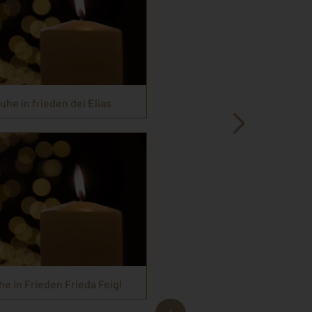
ruhe in frieden dei Elias
he in Frieden Frieda Feigl