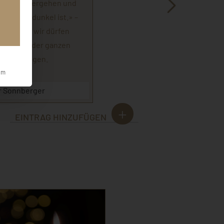
angsam untergehen und
lötzlich dunkel ist.» –
rfamilie, wir dürfen
Mitgefühl der ganzen
ruck bringen.
um
er Sonnberger
EINTRAG HINZUFÜGEN