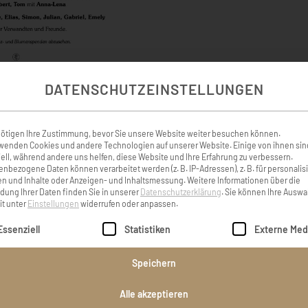
DATENSCHUTZEINSTELLUNGEN
ötigen Ihre Zustimmung, bevor Sie unsere Website weiter besuchen können.
KONDOLENZBUCH ( 6 )
wenden Cookies und andere Technologien auf unserer Website. Einige von ihnen sin
ell, während andere uns helfen, diese Website und Ihre Erfahrung zu verbessern.
nbezogene Daten können verarbeitet werden (z. B. IP-Adressen), z. B. für personalis
n und Inhalte oder Anzeigen- und Inhaltsmessung.
Weitere Informationen über die
ung Ihrer Daten finden Sie in unserer
Datenschutzerklärung
.
Sie können Ihre Auswa
it unter
Einstellungen
widerrufen oder anpassen.
lnahme. Ruhe in Frieden.
Mein aufrichtiges Beile
lgt eine Liste der Service-Gruppen, für die eine Einwilligung er
Essenziell
Statistiken
Externe Med
Melanie Schweiger
Gerti P
Speichern
Alle akzeptieren