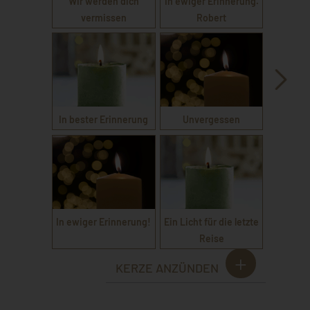
Wir werden dich
In ewiger Erinnerung.
vermissen
Robert
In bester Erinnerung
Unvergessen
In ewiger Erinnerung!
Ein Licht für die letzte
Reise
KERZE ANZÜNDEN