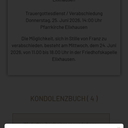
Trauergottesdienst / Verabschiedung
Donnerstag, 25. Juni 2026, 14:00 Uhr
Pfarrkirche Elixhausen
Die Möglichkeit, sich in Stille von Franz zu
verabschieden, besteht am Mittwoch, dem 24. Juni
2026, von 11.00 bis 18.00 Uhr in der Friedhofskapelle
Elixhausen.
KONDOLENZBUCH ( 4 )
Wir durften ihn als einen so wunderbaren,