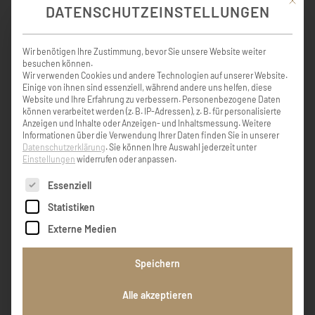
Mit die
warmherzigen Menschen erleben und
DATENSCHUTZEINSTELLUNGEN
kennenlernen, der voller Liebe für seine
Familie da war . Seiner ganzen Familie
wünschen wir unendlich viel Kraft und Liebe
Wir benötigen Ihre Zustimmung, bevor Sie unsere Website weiter
für die kommende Zeit. Wir möchten unsere
besuchen können.
aufrichtige Anteilnahme im stillem Gedenken
Wir verwenden Cookies und andere Technologien auf unserer Website.
Einige von ihnen sind essenziell, während andere uns helfen, diese
und voller Mitgefühl ausdrücken.
Website und Ihre Erfahrung zu verbessern.
Personenbezogene Daten
können verarbeitet werden (z. B. IP-Adressen), z. B. für personalisierte
Anzeigen und Inhalte oder Anzeigen- und Inhaltsmessung.
Weitere
Carlos & Gerlinde
Informationen über die Verwendung Ihrer Daten finden Sie in unserer
Datenschutzerklärung
.
Sie können Ihre Auswahl jederzeit unter
Einstellungen
widerrufen oder anpassen.
Es folgt eine Liste der Service-Gruppen, für die eine Einw
Essenziell
Wir möchten unser tiefes Mitgefühl und
unsere aufrichtige Anteilnahme ausdrücken
Statistiken
und in diesen traurigen Tagen viel Kraft,
Externe Medien
Trost und Zuversicht wünschen.
Speichern
Herta und Alois
Alle akzeptieren