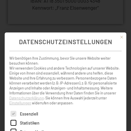
IBAN: AT18 3501 5000 0003 4348
Kennwort: „Franz Elsenwenger“
Mit die
DATENSCHUTZEINSTELLUNGEN
KONDOLENZBUCH ( 17 )
Wir benötigen Ihre Zustimmung, bevor Sie unsere Website weiter
besuchen können.
Wir verwenden Cookies und andere Technologien auf unserer Website.
Einige von ihnen sind essenziell, während andere uns helfen, diese
Unser aufrichtiges Beileid der ganzen
Website und Ihre Erfahrung zu verbessern.
Personenbezogene Daten
Familie. Ich habe jeden Tag eine gute
können verarbeitet werden (z. B. IP-Adressen), z. B. für personalisierte
Erinnerung an Franz, wenn ich in meiner
Anzeigen und Inhalte oder Anzeigen- und Inhaltsmessung.
Weitere
Küche koche. Meine erste Küche hat Franz
Informationen über die Verwendung Ihrer Daten finden Sie in unserer
mir gemacht und Herbert meine zweite. Ich
Datenschutzerklärung
.
Sie können Ihre Auswahl jederzeit unter
habe es jeden Tag vor Augen …. Helene und
Einstellungen
widerrufen oder anpassen.
Walter Kleck Salzburg
Es folgt eine Liste der Service-Gruppen, für die eine Einw
Essenziell
Statistiken
Helene Kleck