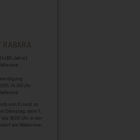
T RABARA
4 (80 Jahre)
allersee
Beerdigung
2025, 14:00 Uhr
allersee
 sich von Ernest zu
m Dienstag, dem 7.
 bis 18.00 Uhr in der
dorf am Wallersee.