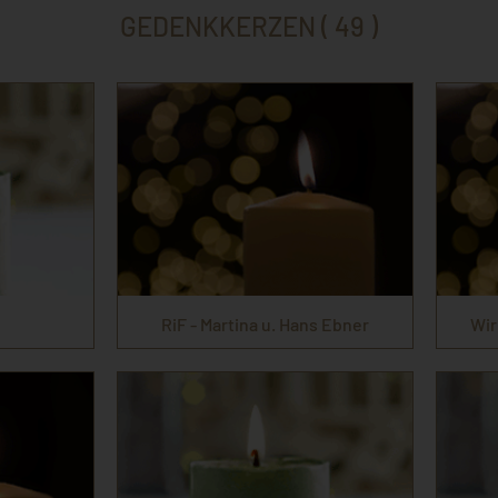
GEDENKKERZEN ( 49 )
RiF - Martina u. Hans Ebner
Wir