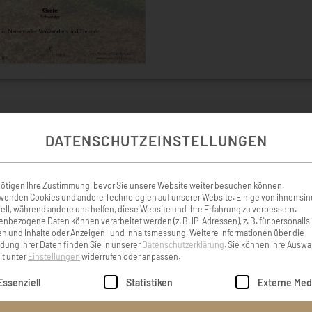
DATENSCHUTZEINSTELLUNGEN
KONDOLENZBUCH ( 2 )
ötigen Ihre Zustimmung, bevor Sie unsere Website weiter besuchen können.
wenden Cookies und andere Technologien auf unserer Website. Einige von ihnen sin
ell, während andere uns helfen, diese Website und Ihre Erfahrung zu verbessern.
be Trauerfamilie. Plötzlich
Sehr geehrte Trauerfamilie
nbezogene Daten können verarbeitet werden (z. B. IP-Adressen), z. B. für personalis
r Tag das Leben in ein DAVOR
n und Inhalte oder Anzeigen- und Inhaltsmessung.
Weitere Informationen über die
ung Ihrer Daten finden Sie in unserer
Datenschutzerklärung
.
Sie können Ihre Auswa
 ist alles grau und still man
Veit Steiner un
it unter
Einstellungen
widerrufen oder anpassen.
 steht für einen Augenblick!
lgt eine Liste der Service-Gruppen, für die eine Einwilligung er
Essenziell
Statistiken
Externe Med
innerungen und bringen ein
 sich. Plötzlich merkt man,