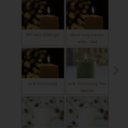
RIF Hans Stöllinger
Amoi seng ma uns
wida .. Dad
In lb.Erinnerung
In lb. Erinnerung Toni
Santner