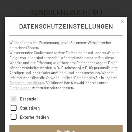
KONDOLENZBUCH ( 10 )
Mit die
DATENSCHUTZEINSTELLUNGEN
Ich trag dich weiter, für immer hier bei mir.
Wir benötigen Ihre Zustimmung, bevor Sie unsere Website weiter
Ich trag dich weiter, bist auf ewig ein Teil von
besuchen können.
mir. Und die Tage kommen und die Jahre
Wir verwenden Cookies und andere Technologien auf unserer Website.
gehen. Doch ich lass dich niemals los. Ich
Einige von ihnen sind essenziell, während andere uns helfen, diese
trag dich weiter, bis wir uns wiedersehen…
Website und Ihre Erfahrung zu verbessern.
Personenbezogene Daten
können verarbeitet werden (z. B. IP-Adressen), z. B. für personalisierte
Anzeigen und Inhalte oder Anzeigen- und Inhaltsmessung.
Weitere
Informationen über die Verwendung Ihrer Daten finden Sie in unserer
xxx
Datenschutzerklärung
.
Sie können Ihre Auswahl jederzeit unter
Einstellungen
widerrufen oder anpassen.
Es folgt eine Liste der Service-Gruppen, für die eine Einw
Essenziell
Lieber Erich, unser jahrelanges Miteinander
Statistiken
beim Sportschützenverein Thalgau bleiben
mir in bester Erinnerung. Deine aktiven
Externe Medien
Beiträge, deine Leidenschaft und deine
Zuverlässlichkeit in der Vereinmitgliedschaft
Speichern