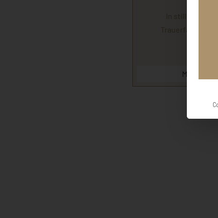
In stillem Ged
Trauerfamilie un
au
Margit und
C