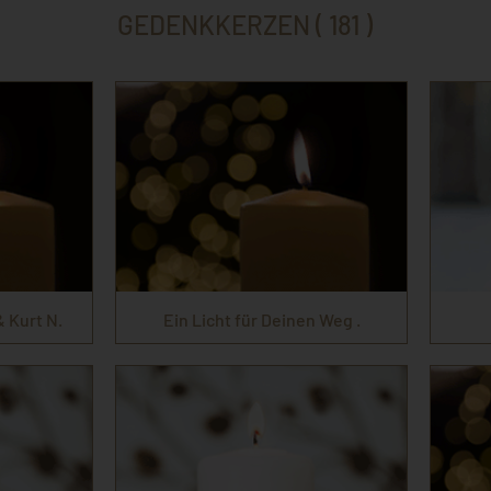
GEDENKKERZEN ( 181 )
& Kurt N.
Ein Licht für Deinen Weg .