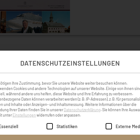
DATENSCHUTZEINSTELLUNGEN
KONDOLENZBUCH ( 31 )
ötigen Ihre Zustimmung, bevor Sie unsere Website weiter besuchen können.
wenden Cookies und andere Technologien auf unserer Website. Einige von ihnen sin
ell, während andere uns helfen, diese Website und Ihre Erfahrung zu verbessern.
Beileid der Trauerfamilie!
Liebe Liesi, Elisabeth und
nbezogene Daten können verarbeitet werden (z. B. IP-Adressen), z. B. für personalis
 Richard Prassl
haben wir die traurige 
n und Inhalte oder Anzeigen- und Inhaltsmessung.
Weitere Informationen über die
ung Ihrer Daten finden Sie in unserer
Datenschutzerklärung
.
Sie können Ihre Auswa
von Eduard Mayer erhalten
it unter
Einstellungen
widerrufen oder anpassen.
nicht den Schmerz
hard Prassl
lgt eine Liste der Service-Gruppen, für die eine Einwilligung er
Essenziell
Statistiken
Externe Med
nachempfinden, einzig
Anteilnahme können w