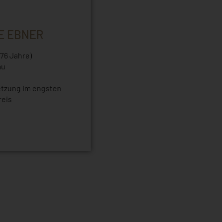
E EBNER
(76 Jahre)
au
etzung im engsten
reis