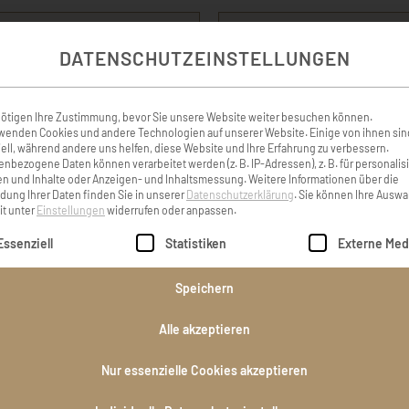
 und Iris Es ist nicht leicht
Lieber Hubert, Eno, T
DATENSCHUTZEINSTELLUNGEN
Mensch geht, wir wünschen
aufrichtiges Beileid und
ft für die Zukunft und dass
schweren 
ötigen Ihre Zustimmung, bevor Sie unsere Website weiter besuchen können.
e schönen Momente mit Ulli
wenden Cookies und andere Technologien auf unserer Website. Einige von ihnen sin
zen erinnert
ell, während andere uns helfen, diese Website und Ihre Erfahrung zu verbessern.
Barbara 
nbezogene Daten können verarbeitet werden (z. B. IP-Adressen), z. B. für personalis
n und Inhalte oder Anzeigen- und Inhaltsmessung.
Weitere Informationen über die
ung Ihrer Daten finden Sie in unserer
Datenschutzerklärung
.
Sie können Ihre Auswa
Christine Vesely
it unter
Einstellungen
widerrufen oder anpassen.
lgt eine Liste der Service-Gruppen, für die eine Einwilligung er
Essenziell
Statistiken
Externe Med
 und deiner ganzen Familie
Einen lieben Menschen 
Speichern
Anteilnahme. Reinhard und
einschneidendes Erl
Alle akzeptieren
ore Strübler
untröstlicher wenn sich 
immer schließen. Lieber H
Nur essenzielle Cookies akzeptieren
Trauerfamilie! Unser auf
 Hannelore Strübler