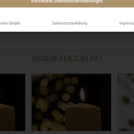
tiefes Mit
Individuelle Datenschutzeinstellungen
Susanne un
ookie-Details
Datenschutzerklärung
Impress
GEDENKKERZEN ( 68 )