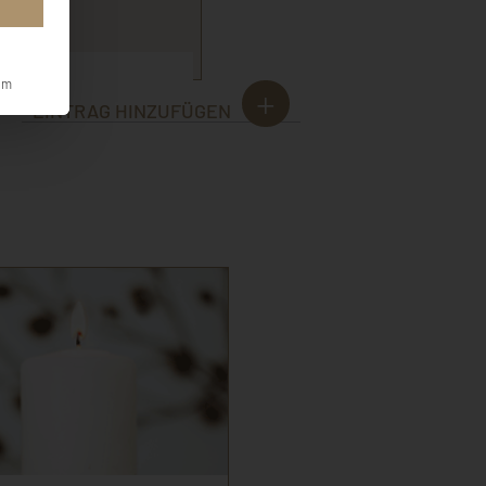
gefühl.
d Franky
um
EINTRAG HINZUFÜGEN