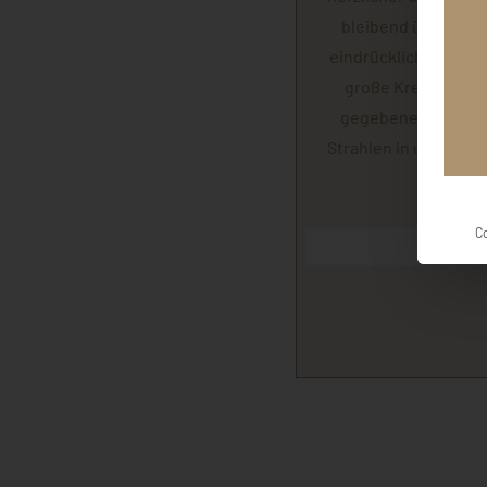
bleibend über die e
eindrückliche Zeit m
große Kreise gezog
gegebenes Licht, h
Strahlen in uns! Big
C
Cl