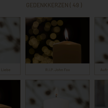
GEDENKKERZEN ( 49 )
 Liebe
R.I.P. John Fox
Aufr