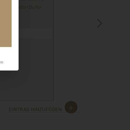
erzen bleibst Du für
! .
Fox
um
EINTRAG HINZUFÜGEN