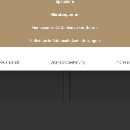
Speichern
inzigartige, fröhliche und
meinen Gedanken und H
Alle akzeptieren
iteinander! Deine Liebe hat
immer
en und Dein Dir von Gott
Nur essenzielle Cookies akzeptieren
interlässt viele bleibende
John 
 Hug!
🕊
Individuelle Datenschutzeinstellungen
ookie-Details
Datenschutzerklärung
Impress
audia Dux