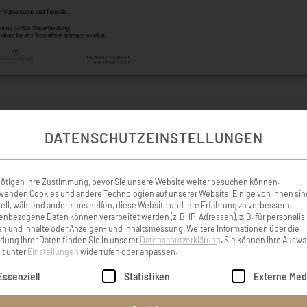
DATENSCHUTZEINSTELLUNGEN
KONDOLENZBUCH ( 26 )
ötigen Ihre Zustimmung, bevor Sie unsere Website weiter besuchen können.
wenden Cookies und andere Technologien auf unserer Website. Einige von ihnen sin
ell, während andere uns helfen, diese Website und Ihre Erfahrung zu verbessern.
Herrn und meine Seele ist
DU bist geliebt. DU bist w
nbezogene Daten können verarbeitet werden (z. B. IP-Adressen), z. B. für personalis
 Gott; denn er hat mir die
Deine Charisma Worte 
n und Inhalte oder Anzeigen- und Inhaltsmessung.
Weitere Informationen über die
ung Ihrer Daten finden Sie in unserer
Datenschutzerklärung
.
Sie können Ihre Auswa
ngezogen und mich mit dem
werde ich weiter in die We
it unter
Einstellungen
widerrufen oder anpassen.
it gekleidet. ( Jesaja 61:10)
Brücke auf Deinem Weg 
lgt eine Liste der Service-Gruppen, für die eine Einwilligung er
Essenziell
Statistiken
Externe Med
In tiefer Dankbarkeit und
Gottes Plan und Führung. 
bundenheit, freue ich mich
uns wieder in den Himmlis