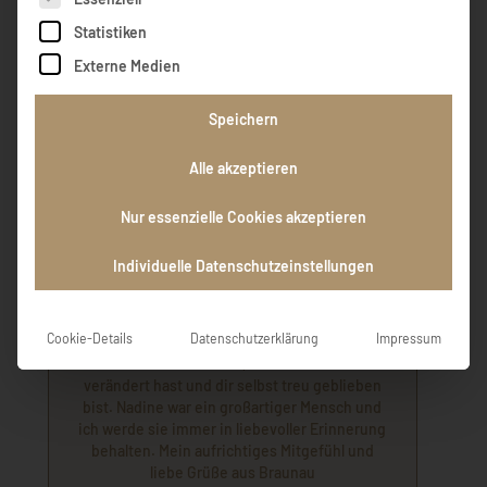
Statistiken
Ramona Braunegger
Externe Medien
Speichern
Liebe Familie, ich kenne Nadine aus meiner
Alle akzeptieren
Jugendzeit. Wir waren beste Freundinnen,
gingen gemeinsam durch dick und dünn und
sind gemeinsam erwachsen geworden. Es
Nur essenzielle Cookies akzeptieren
gibt Menschen, die mit ihrer positiven,
offenen und herzlichen Art eine Verbindung
Individuelle Datenschutzeinstellungen
schaffen können und du, liebe Nadine, warst
eine davon. Leider haben wir uns über die
Jahre aus den Augen verloren, aber die
Cookie-Details
Datenschutzerklärung
Impressum
berührenden Einträge hier, sind ein
eindrücklicher Beweis, dass du dich nicht
verändert hast und dir selbst treu geblieben
bist. Nadine war ein großartiger Mensch und
ich werde sie immer in liebevoller Erinnerung
behalten. Mein aufrichtiges Mitgefühl und
liebe Grüße aus Braunau