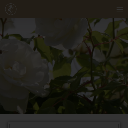
Skip
Menu
Men
to
main
content