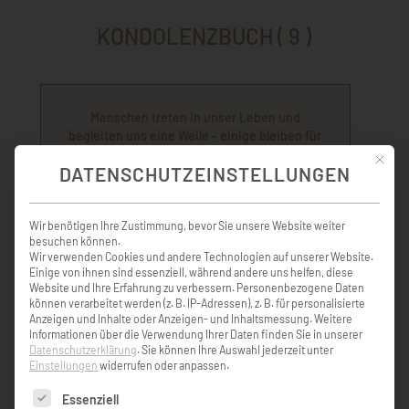
KONDOLENZBUCH ( 9 )
Menschen treten in unser Leben und
begleiten uns eine Weile - einige bleiben für
immer, denn sie hinterlassen Spuren in
Mit die
DATENSCHUTZEINSTELLUNGEN
unseren Herzen! Liebe Maridl, du wirst uns
fehlen, wenn dein Platz bei unseren
künftigen Familienfeierlichkeiten leer bleibt.
Wir benötigen Ihre Zustimmung, bevor Sie unsere Website weiter
Deine Spuren in unseren Herzen bleiben
besuchen können.
jedenfalls unvergänglich. Liebe
Wir verwenden Cookies und andere Technologien auf unserer Website.
Trauerfamilie, wir übermitteln euch unsere
Einige von ihnen sind essenziell, während andere uns helfen, diese
herzliche Anteilnahme und wünschen euch
Website und Ihre Erfahrung zu verbessern.
Personenbezogene Daten
viel Kraft für die Zeit des Abschiednehmens.
können verarbeitet werden (z. B. IP-Adressen), z. B. für personalisierte
In stillem Gedenken,
Anzeigen und Inhalte oder Anzeigen- und Inhaltsmessung.
Weitere
Informationen über die Verwendung Ihrer Daten finden Sie in unserer
Datenschutzerklärung
.
Sie können Ihre Auswahl jederzeit unter
Einstellungen
widerrufen oder anpassen.
Hans & Helga Schruckmayr mit Familie
Es folgt eine Liste der Service-Gruppen, für die eine Einw
Essenziell