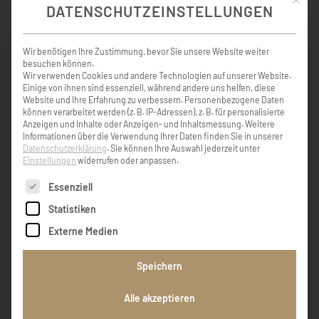
DATENSCHUTZEINSTELLUNGEN
Wir benötigen Ihre Zustimmung, bevor Sie unsere Website weiter
besuchen können.
Wir verwenden Cookies und andere Technologien auf unserer Website.
KONDOLENZBUCH ( 6 )
Einige von ihnen sind essenziell, während andere uns helfen, diese
Website und Ihre Erfahrung zu verbessern.
Personenbezogene Daten
können verarbeitet werden (z. B. IP-Adressen), z. B. für personalisierte
Anzeigen und Inhalte oder Anzeigen- und Inhaltsmessung.
Weitere
Informationen über die Verwendung Ihrer Daten finden Sie in unserer
Aufrichtiges Beileid der Trauerfamilie und
Datenschutzerklärung
.
Sie können Ihre Auswahl jederzeit unter
viel Kraft, dem Tod der Mama zu verarbeiten
Einstellungen
widerrufen oder anpassen.
Loisi Rettenbacher
Es folgt eine Liste der Service-Gruppen, für die eine Einw
Essenziell
Statistiken
Loisi Rettenbacher
Externe Medien
Speichern
Der Tod ordnet die Welt neu. Scheinbar hat
sich nichts verändert und doch ist alles
Alle akzeptieren
anders geworden. In unendlicher