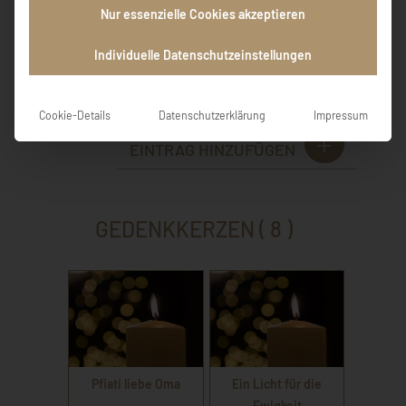
Dankbarkeit für Deine Fürsorge und die lange
Nur essenzielle Cookies akzeptieren
Zeit, die wir mit Dir hatten. Danke Mama
Deine Kinder
Individuelle Datenschutzeinstellungen
Renate Höcherl
Cookie-Details
Datenschutzerklärung
Impressum
EINTRAG HINZUFÜGEN
GEDENKKERZEN ( 8 )
Pfiati liebe Oma
Ein Licht für die
Ewigkeit