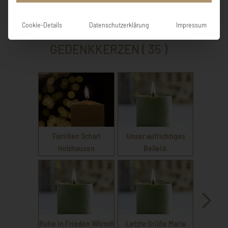
EINTRAG HINZUFÜGEN
Cookie-Details
Datenschutzerklärung
Impressum
GEDENKKERZEN ( 35 )
Familien Scharl
Unser aufrichtiges
Holzhausen
Beileid.
Ruhe in Frieden Wörndl
Letzte Grüße Maria