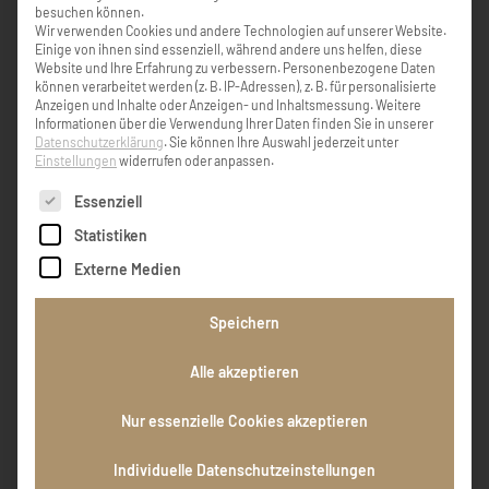
besuchen können.
Wir verwenden Cookies und andere Technologien auf unserer Website.
KONDOLENZBUCH ( 2 )
Einige von ihnen sind essenziell, während andere uns helfen, diese
Website und Ihre Erfahrung zu verbessern.
Personenbezogene Daten
können verarbeitet werden (z. B. IP-Adressen), z. B. für personalisierte
Anzeigen und Inhalte oder Anzeigen- und Inhaltsmessung.
Weitere
Informationen über die Verwendung Ihrer Daten finden Sie in unserer
Ruhe sanft in Gottes Hand Gib ihr die ewige
Datenschutzerklärung
.
Sie können Ihre Auswahl jederzeit unter
Einstellungen
widerrufen oder anpassen.
Freude Entbieten Familien Scharl vlg. Kobler
Holzhausen
Es folgt eine Liste der Service-Gruppen, für die eine Einw
Essenziell
Statistiken
Familien Scharl vlg. Kobler
Externe Medien
Speichern
Unser aufrichtiges Beileid und viel Kraft in
der schweren Zeit. Ruhe in Frieden.
Alle akzeptieren
Nur essenzielle Cookies akzeptieren
Peter und Marianne Dax
Individuelle Datenschutzeinstellungen