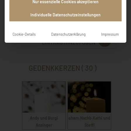
Gedanken. Die Mutter wars, was bedarfs der
Nur essenzielle Cookies akzeptieren
Worte mehr. Mein aufrichtiges Beileid - Lisi-.
Individuelle Datenschutzeinstellungen
Elisabeth Hirschmüller
Cookie-Details
Datenschutzerklärung
Impressum
EINTRAG HINZUFÜGEN
GEDENKKERZEN ( 30 )
Andy und Burgi
ehem.Nachb.Kathi und
Anzinger
Steffi