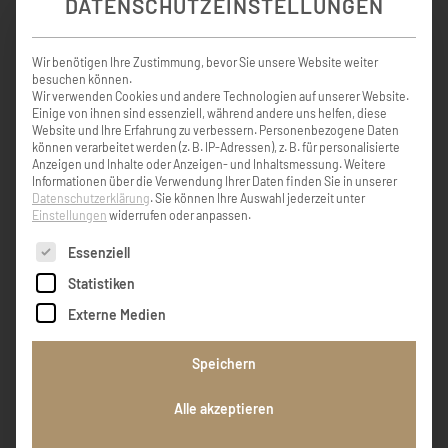
DATENSCHUTZEINSTELLUNGEN
Wir benötigen Ihre Zustimmung, bevor Sie unsere Website weiter
besuchen können.
Wir verwenden Cookies und andere Technologien auf unserer Website.
KONDOLENZBUCH ( 6 )
Einige von ihnen sind essenziell, während andere uns helfen, diese
Website und Ihre Erfahrung zu verbessern.
Personenbezogene Daten
können verarbeitet werden (z. B. IP-Adressen), z. B. für personalisierte
Anzeigen und Inhalte oder Anzeigen- und Inhaltsmessung.
Weitere
Informationen über die Verwendung Ihrer Daten finden Sie in unserer
Datenschutzerklärung
.
Sie können Ihre Auswahl jederzeit unter
In diesen schweren Stunden des
Einstellungen
widerrufen oder anpassen.
Abschiednehmens begleite ich Euch in
Gedanken. Die Mutter wars, was bedarfs der
Es folgt eine Liste der Service-Gruppen, für die eine Einw
Essenziell
Worte mehr. Mein aufrichtiges Beileid - Lisi-.
Statistiken
Externe Medien
Elisabeth Hirschmüller
Speichern
Alle akzeptieren
In diesen schweren Stunden des
Abschiednehmens begleite ich Euch in