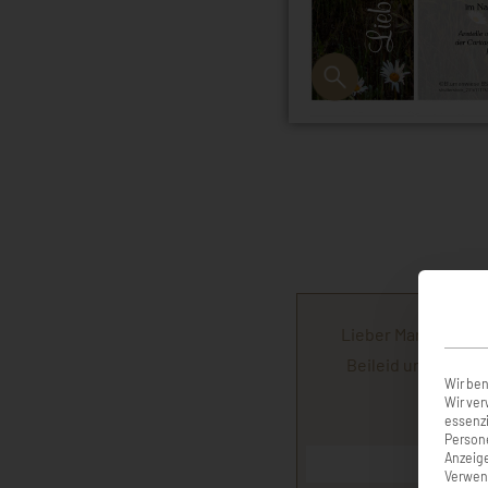
Lieber Martin und F
Beileid und tiefst
Wir ben
Wir ver
essenzi
Persone
Anzeige
Rosw
Verwend