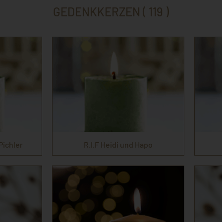
GEDENKKERZEN ( 119 )
Pichler
R.I.F Heidi und Hapo