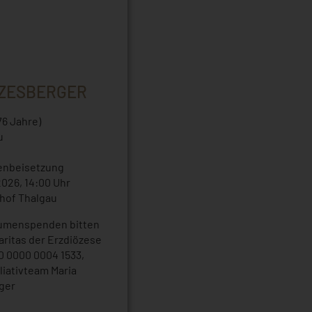
NZESBERGER
76 Jahre)
u
enbeisetzung
2026, 14:00 Uhr
dhof Thalgau
lumenspenden bitten
ritas der Erzdiözese
0 0000 0004 1533,
liativteam Maria
ger