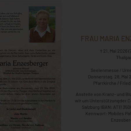
FRAU MARIA E
† 21. Mai 2026 (
Thalga
Seelenmesse / Urn
Donnerstag, 28. Mai 
Pfarrkirche / Frie
Anstelle von Kranz- und B
wir um Unterstützungder Ca
Salzburg IBAN: AT11 350
Kennwort: Mobiles Pal
Enzesber