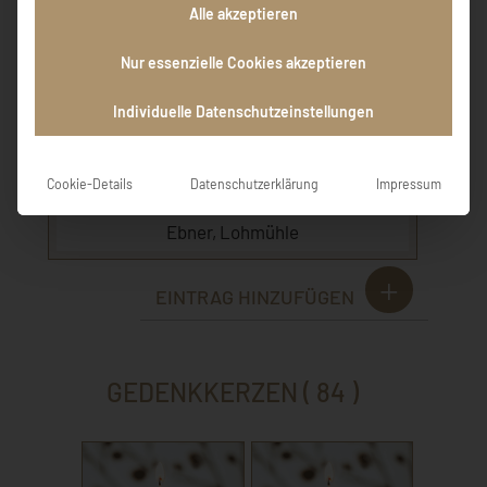
Alle akzeptieren
Nur essenzielle Cookies akzeptieren
Es ist schwer die richtigen Worte zu finden,
doch möchten wir wissen lassen, dass wir
Individuelle Datenschutzeinstellungen
Euch in Gedanken nahe sind. Unser
aufrichtiges Beileid und viel Kraft der
Trauerfamilie.
Cookie-Details
Datenschutzerklärung
Impressum
Ebner, Lohmühle
EINTRAG HINZUFÜGEN
GEDENKKERZEN ( 84 )