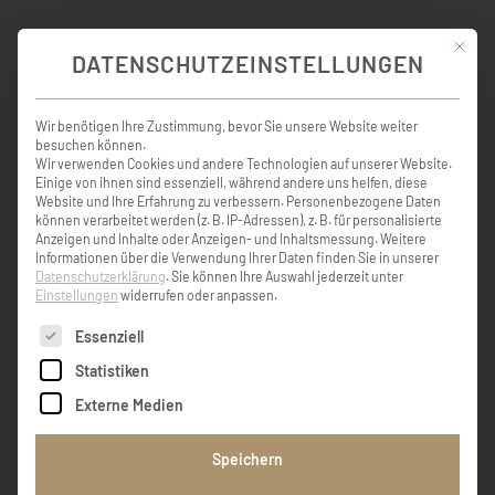
KONDOLENZBUCH ( 5 )
Mit die
DATENSCHUTZEINSTELLUNGEN
Wir benötigen Ihre Zustimmung, bevor Sie unsere Website weiter
Alles Gute liebe Maria für deine letzte Reise.
besuchen können.
Der Trauerfamilie unser aufrichtiges Beileid
Wir verwenden Cookies und andere Technologien auf unserer Website.
Einige von ihnen sind essenziell, während andere uns helfen, diese
und viel Kraft für die kommende Zeit. Fam.
Website und Ihre Erfahrung zu verbessern.
Personenbezogene Daten
Hermann Haberl
können verarbeitet werden (z. B. IP-Adressen), z. B. für personalisierte
Anzeigen und Inhalte oder Anzeigen- und Inhaltsmessung.
Weitere
Informationen über die Verwendung Ihrer Daten finden Sie in unserer
Anneliese Haberl
Datenschutzerklärung
.
Sie können Ihre Auswahl jederzeit unter
Einstellungen
widerrufen oder anpassen.
Es folgt eine Liste der Service-Gruppen, für die eine Einw
Essenziell
Stille spricht, wenn Worte es nicht können.
Statistiken
Unser herzliches Beileid. Ingrid und Rupert
Externe Medien
mit Stefanie, Theresa und Andreas
Speichern
Ingrid Walchhofer