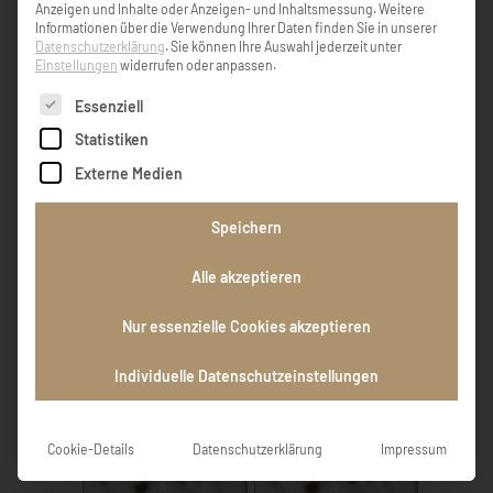
Anzeigen und Inhalte oder Anzeigen- und Inhaltsmessung.
Weitere
Informationen über die Verwendung Ihrer Daten finden Sie in unserer
Datenschutzerklärung
.
Sie können Ihre Auswahl jederzeit unter
Einstellungen
widerrufen oder anpassen.
KONDOLENZBUCH ( 1 )
Es folgt eine Liste der Service-Gruppen, für die eine Einw
Essenziell
Statistiken
Ruhe in Frieden
Externe Medien
Speichern
Hans und Gerda Knoll
Alle akzeptieren
EINTRAG HINZUFÜGEN
Nur essenzielle Cookies akzeptieren
Individuelle Datenschutzeinstellungen
GEDENKKERZEN ( 13 )
Cookie-Details
Datenschutzerklärung
Impressum