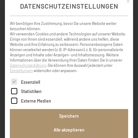
Mit die
DATENSCHUTZEINSTELLUNGEN
KONDOLENZBUCH ( 9 )
Wir benötigen Ihre Zustimmung, bevor Sie unsere Website weiter
besuchen können.
Wir verwenden Cookies und andere Technologien auf unserer Website.
Einige von ihnen sind essenziell, während andere uns helfen, diese
Liebe Oma Hanna! Wenn die Sonne des
Website und Ihre Erfahrung zu verbessern.
Personenbezogene Daten
Lebens untergeht, leuchten die Sterne der
können verarbeitet werden (z. B. IP-Adressen), z. B. für personalisierte
Erinnerung! Wir werden dich nie vergessen!
Anzeigen und Inhalte oder Anzeigen- und Inhaltsmessung.
Weitere
Traudi und Petra
Informationen über die Verwendung Ihrer Daten finden Sie in unserer
Datenschutzerklärung
.
Sie können Ihre Auswahl jederzeit unter
Einstellungen
widerrufen oder anpassen.
Petra Poss
Es folgt eine Liste der Service-Gruppen, für die eine Einw
Essenziell
Statistiken
Externe Medien
Danke Hanne
Speichern
Anne Lovise Rainer Gulbrandsen
Alle akzeptieren