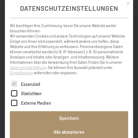
Mit die
DATENSCHUTZEINSTELLUNGEN
Wir benötigen Ihre Zustimmung, bevor Sie unsere Website weiter
besuchen können.
Wir verwenden Cookies und andere Technologien auf unserer Website.
KONDOLENZBUCH ( 3 )
Einige von ihnen sind essenziell, während andere uns helfen, diese
Website und Ihre Erfahrung zu verbessern.
Personenbezogene Daten
können verarbeitet werden (z. B. IP-Adressen), z. B. für personalisierte
Anzeigen und Inhalte oder Anzeigen- und Inhaltsmessung.
Weitere
Informationen über die Verwendung Ihrer Daten finden Sie in unserer
Datenschutzerklärung
.
Sie können Ihre Auswahl jederzeit unter
Mein lieber Walter, mein aufrichtiges
Einstellungen
widerrufen oder anpassen.
Mitgefühl und Beileid zum Verlust deiner Frau
Es folgt eine Liste der Service-Gruppen, für die eine Einw
. Karoline plainer
Essenziell
Statistiken
Karoline Plainer
Externe Medien
Speichern
Das einzig Wichtige im Leben sind die
Alle akzeptieren
Spuren von Liebe, die wir hinterlassen, wenn