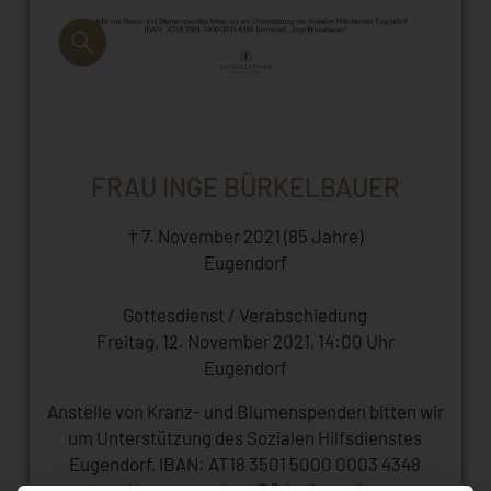
FRAU INGE BÜRKELBAUER
† 7. November 2021 (85 Jahre)
Eugendorf
Gottesdienst / Verabschiedung
Freitag, 12. November 2021, 14:00 Uhr
Eugendorf
Anstelle von Kranz- und Blumenspenden bitten wir
um Unterstützung des Sozialen Hilfsdienstes
Eugendorf, IBAN: AT18 3501 5000 0003 4348
Kennwort: „Inge Bürkelbauer“