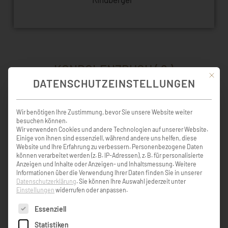
KONDOLENZBUCH ( 6 )
Mit die
DATENSCHUTZEINSTELLUNGEN
Wir benötigen Ihre Zustimmung, bevor Sie unsere Website weiter
Liebe Trauerfamilie, unser aufrichtiges
besuchen können.
Beileid. Ruhe in Frieden
Wir verwenden Cookies und andere Technologien auf unserer Website.
Einige von ihnen sind essenziell, während andere uns helfen, diese
Website und Ihre Erfahrung zu verbessern.
Personenbezogene Daten
können verarbeitet werden (z. B. IP-Adressen), z. B. für personalisierte
JAMA Team. B. Obermaier, Annemarie
Anzeigen und Inhalte oder Anzeigen- und Inhaltsmessung.
Weitere
Matzer
Informationen über die Verwendung Ihrer Daten finden Sie in unserer
Datenschutzerklärung
.
Sie können Ihre Auswahl jederzeit unter
Einstellungen
widerrufen oder anpassen.
Es folgt eine Liste der Service-Gruppen, für die eine Einw
Essenziell
Liebe Frau Rindberger, ruhe in Frieden.
Unsere aufrichtige Anteilnahme den
Statistiken