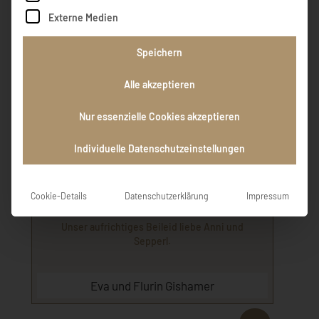
Angehörigen und in lieber Erinnerung.
Externe Medien
Hermann und Erika Messner
Speichern
Alle akzeptieren
Liebe Frau Rindberger, Ruhe in Gottes
Nur essenzielle Cookies akzeptieren
Geborgenheit.
Individuelle Datenschutzeinstellungen
Felix und Anni Schmidhuber
Cookie-Details
Datenschutzerklärung
Impressum
Unser aufrichtiges Beileid liebe Anni und
Sepperl.
Eva und Flurin Gishamer