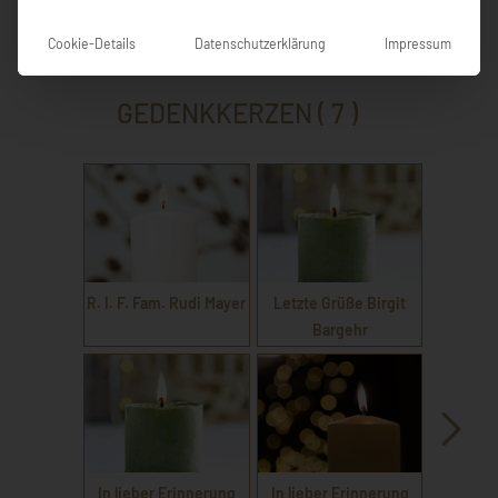
EINTRAG HINZUFÜGEN
Cookie-Details
Datenschutzerklärung
Impressum
GEDENKKERZEN ( 7 )
R. I. F. Fam. Rudi Mayer
Letzte Grüße Birgit
Bargehr
In lieber Erinnerung
In lieber Erinnerung