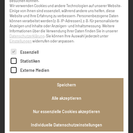
besuchen können.
Wir verwenden Cookies und andere Technologien auf unserer Website.
Einige von ihnen sind essenziell, während andere uns helfen, diese
KONDOLENZBUCH ( 2 )
Website und Ihre Erfahrung zu verbessern.
Personenbezogene Daten
können verarbeitet werden (z. B. IP-Adressen), z. B. für personalisierte
Anzeigen und Inhalte oder Anzeigen- und Inhaltsmessung.
Weitere
Informationen über die Verwendung Ihrer Daten finden Sie in unserer
Datenschutzerklärung
.
Sie können Ihre Auswahl jederzeit unter
Mein herzlichstes Beileid an Dich, Gundi und
Einstellungen
widerrufen oder anpassen.
Deine Familie. Liebe Grüße Johanna
Es folgt eine Liste der Service-Gruppen, für die eine Einw
Essenziell
Statistiken
Johanna Handstanger
Externe Medien
Speichern
Letzte Grüße von Grete Zauner. Danke für die
netten Stunden beim Kartenspielen. Ruhe in
Alle akzeptieren
Frieden
Nur essenzielle Cookies akzeptieren
Zauner Grete
Individuelle Datenschutzeinstellungen