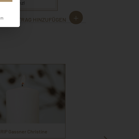
rlies Fenzl
um
EINTRAG HINZUFÜGEN
RIP Gassner Christine