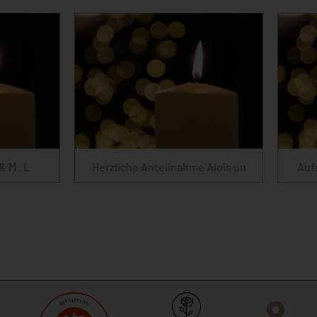
 M . L
Herzliche Anteilnahme Alois un
Auf