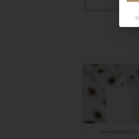
Trau
C
Unser Beileid Fam