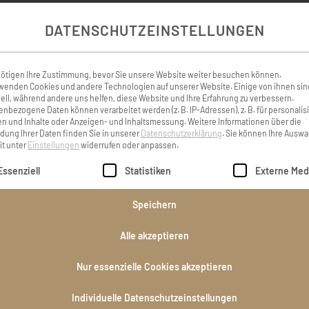
DATENSCHUTZEINSTELLUNGEN
inen Menschen loslassen
Einen Menschen loslas
schwere Erfahrung ! Wir
schwere Erfahrung . Wir
er Familie viel Kraft für die
Dietmar und deiner Famil
ötigen Ihre Zustimmung, bevor Sie unsere Website weiter besuchen können.
wenden Cookies und andere Technologien auf unserer Website. Einige von ihnen sin
it , Gerlinde wird bei dir
kommende sc
ell, während andere uns helfen, diese Website und Ihre Erfahrung zu verbessern.
nbezogene Daten können verarbeitet werden (z. B. IP-Adressen), z. B. für personalis
sein
n und Inhalte oder Anzeigen- und Inhaltsmessung.
Weitere Informationen über die
ung Ihrer Daten finden Sie in unserer
Datenschutzerklärung
.
Sie können Ihre Auswa
Helga Biebl
it unter
Einstellungen
widerrufen oder anpassen.
Biebl und Ralf
lgt eine Liste der Service-Gruppen, für die eine Einwilligung er
Essenziell
Statistiken
Externe Med
Speichern
icher Mensch hat die Bühne
Liebe Familie Warga! Tief
uns fehlen, liebe Gerlinde.
euch unser aufrichtiges 
Alle akzeptieren
 fühlen mit Euch. Hans und
Unsere Gedanken sind
Nur essenzielle Cookies akzeptieren
dl Erlinger
Stunde bei euch.
Individuelle Datenschutzeinstellungen