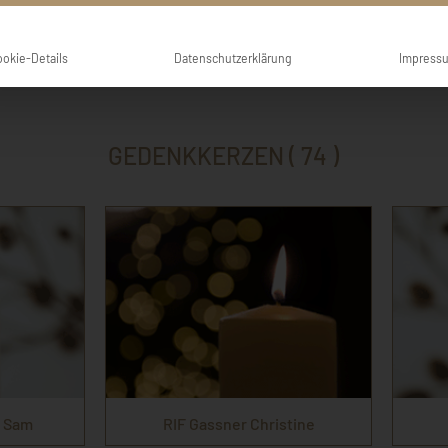
dl Erlinger
Joachim und Ma
ookie-Details
Datenschutzerklärung
Impress
GEDENKKERZEN ( 74 )
. Sam
RIF Gassner Christine