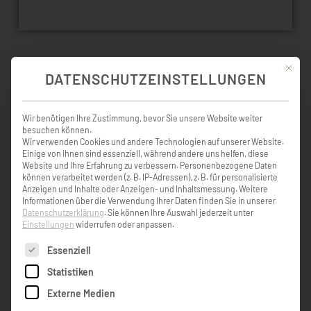
Mit die
DATENSCHUTZEINSTELLUNGEN
KONDOLENZBUCH ( 13 )
Wir benötigen Ihre Zustimmung, bevor Sie unsere Website weiter
besuchen können.
Wir verwenden Cookies und andere Technologien auf unserer Website.
Liebe Marianne , lieber Lukas, liebe
Einige von ihnen sind essenziell, während andere uns helfen, diese
Trauerfamilie. Es tut weh, sagt das Herz. Es
Website und Ihre Erfahrung zu verbessern.
Personenbezogene Daten
wird vergehen , sagt die Zeit. Aber ich
können verarbeitet werden (z. B. IP-Adressen), z. B. für personalisierte
Anzeigen und Inhalte oder Anzeigen- und Inhaltsmessung.
Weitere
komme immer wieder , sagt die Erinnerung.
Informationen über die Verwendung Ihrer Daten finden Sie in unserer
Mögen euch die Erinnerungen, Kraft,
Datenschutzerklärung
.
Sie können Ihre Auswahl jederzeit unter
Zuversicht und Hoffnung schenken. Unser
Einstellungen
widerrufen oder anpassen.
aufrichtiges Beileid und Mitgefühl. Heidi
Es folgt eine Liste der Service-Gruppen, für die eine Einw
Strasser mit Familie
Essenziell
Statistiken
Heidi Strasser
Externe Medien