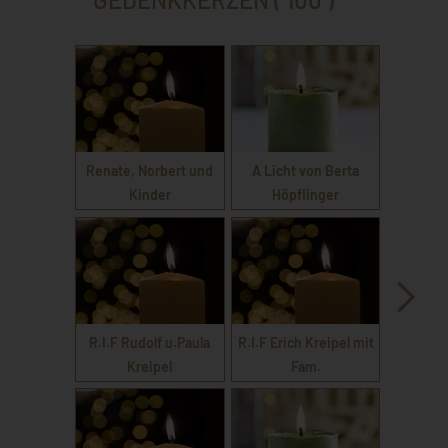
Renate, Norbert und
A Licht von Berta
Kinder
Höpflinger
R.I.F Rudolf u.Paula
R.I.F Erich Kreipel mit
Kreipel
Fam.