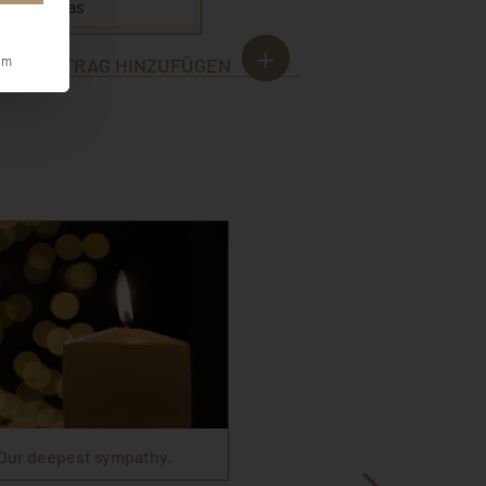
la Paulekas
EINTRAG HINZUFÜGEN
um
Our deepest sympathy.