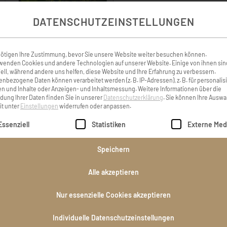
DATENSCHUTZEINSTELLUNGEN
ötigen Ihre Zustimmung, bevor Sie unsere Website weiter besuchen können.
wenden Cookies und andere Technologien auf unserer Website. Einige von ihnen sin
ell, während andere uns helfen, diese Website und Ihre Erfahrung zu verbessern.
nbezogene Daten können verarbeitet werden (z. B. IP-Adressen), z. B. für personalis
n und Inhalte oder Anzeigen- und Inhaltsmessung.
Weitere Informationen über die
ung Ihrer Daten finden Sie in unserer
Datenschutzerklärung
.
Sie können Ihre Auswa
it unter
Einstellungen
widerrufen oder anpassen.
KONDOLENZBUCH ( 2 )
lgt eine Liste der Service-Gruppen, für die eine Einwilligung er
Essenziell
Statistiken
Externe Med
Speichern
ngen und bleibst in unseren
Our deepest sympathy for y
, Rupert mit Anna
miss our Aunt Elisabe
Alle akzeptieren
Paulekas, Chris and Rach
Nur essenzielle Cookies akzeptieren
and Joe C
 Gehmacher
Individuelle Datenschutzeinstellungen