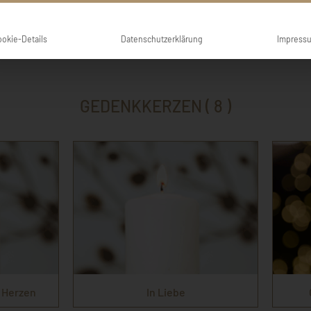
Walter & Ange
ookie-Details
Datenschutzerklärung
Impress
GEDENKKERZEN ( 8 )
 Herzen
In Liebe