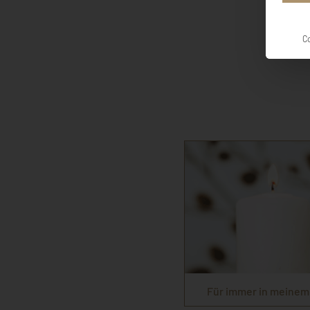
C
Für immer in meinem