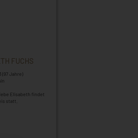
ETH FUCHS
3 (97 Jahre)
in
liebe Elisabeth findet
is statt.