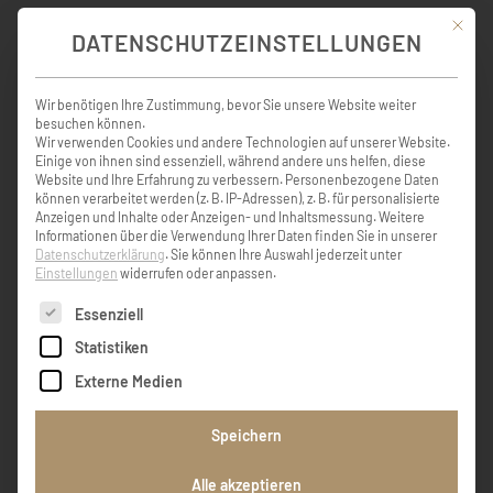
Mit die
DATENSCHUTZEINSTELLUNGEN
KONDOLENZBUCH ( 7 )
Wir benötigen Ihre Zustimmung, bevor Sie unsere Website weiter
besuchen können.
Wir verwenden Cookies und andere Technologien auf unserer Website.
Einige von ihnen sind essenziell, während andere uns helfen, diese
Sie ist nur in einem anderen Raum uns Ihr
Website und Ihre Erfahrung zu verbessern.
Personenbezogene Daten
seid noch immer tief miteinander
können verarbeitet werden (z. B. IP-Adressen), z. B. für personalisierte
Verbunden. Aufrichtige Anteilnahme von
Anzeigen und Inhalte oder Anzeigen- und Inhaltsmessung.
Weitere
Euren Nachbarn!
Informationen über die Verwendung Ihrer Daten finden Sie in unserer
Datenschutzerklärung
.
Sie können Ihre Auswahl jederzeit unter
Einstellungen
widerrufen oder anpassen.
Fam. Stöckl, Inge, Christoph, Marianne
Es folgt eine Liste der Service-Gruppen, für die eine Einw
Essenziell
Statistiken
Externe Medien
Liebe Ute und Trauerfamilie Wir können es
nicht fassen, damit wir beim Vorbeifahren an
Speichern
eurem Haus oder im Auto Elisabeth nicht
mehr winken sehen! Sie war einfach so
herzlich und besonders, mit immer einem
Alle akzeptieren