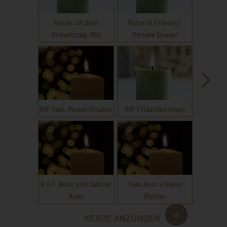
Heute ist dein
Ruhe in Frieden!
Geburtstag .Wir
Renate Eherer
RIF Fam. Moser/Gruber
RIF Frida Obermayr
R.i.F. Alois und Sabine
Fam.Anni u.Hans
Auer
Pichler
KERZE ANZÜNDEN