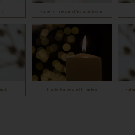
n!
Ruhe in Frieden.Petra Scharler
eid.
Finde Ruhe und Frieden
Ruhe