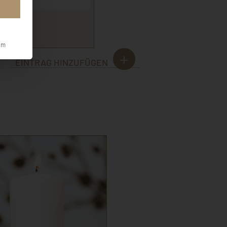
a
um
EINTRAG HINZUFÜGEN