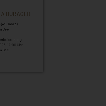
RA DÜRAGER
 (49 Jahre)
m See
enbeisetzung
2026, 14:00 Uhr
m See