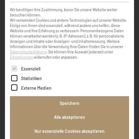
KONDOLENZBUCH ( 2 )
Wir benötigen Ihre Zustimmung, bevor Sie unsere Website weiter
besuchen können.
Wir verwenden Cookies und andere Technologien auf unserer Website.
Einige von ihnen sind essenziell, während andere uns helfen, diese
Website und Ihre Erfahrung zu verbessern.
Personenbezogene Daten
können verarbeitet werden (z. B. IP-Adressen), z. B. für personalisierte
„Erinnerungen, die unser Herz berühren,
Anzeigen und Inhalte oder Anzeigen- und Inhaltsmessung.
Weitere
gehen niemals verloren." Unsere aufrichtige
Informationen über die Verwendung Ihrer Daten finden Sie in unserer
Anteilnahme.
Datenschutzerklärung
.
Sie können Ihre Auswahl jederzeit unter
Einstellungen
widerrufen oder anpassen.
Es folgt eine Liste der Service-Gruppen, für die eine Einw
Essenziell
Martin und Gertraud Ainz
Statistiken
Externe Medien
"Und bist du auch den Augen fern, so bleibst
du doch im Herzen immer nah" Mit großer
Speichern
Dankbarkeit verabschieden wir uns nun von
unserer herzensguten Godn. Wir werden
Alle akzeptieren
immer an dich denken, Bernadette und
Familie Unser herzliches Beileid!
Nur essenzielle Cookies akzeptieren