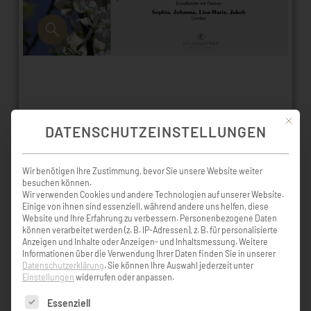
FRAU CHRISTINE AUER
Mit die
DATENSCHUTZEINSTELLUNGEN
† 23. Februar 2020 (83 Jahre)
Faistenau
Wir benötigen Ihre Zustimmung, bevor Sie unsere Website weiter
besuchen können.
Wir verwenden Cookies und andere Technologien auf unserer Website.
Seelenmesse/Verabschiedung
Einige von ihnen sind essenziell, während andere uns helfen, diese
Mittwoch, 4. März 2020, 15:00 Uhr
Website und Ihre Erfahrung zu verbessern.
Personenbezogene Daten
können verarbeitet werden (z. B. IP-Adressen), z. B. für personalisierte
Faistenau
Anzeigen und Inhalte oder Anzeigen- und Inhaltsmessung.
Weitere
Informationen über die Verwendung Ihrer Daten finden Sie in unserer
Datenschutzerklärung
.
Sie können Ihre Auswahl jederzeit unter
Einstellungen
widerrufen oder anpassen.
Es folgt eine Liste der Service-Gruppen, für die eine Einw
Essenziell