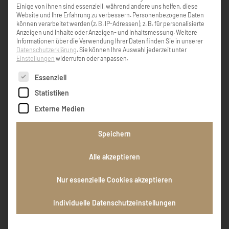
Lebens untergeht, leuchten dafür die Sterne
Einige von ihnen sind essenziell, während andere uns helfen, diese
der Erinnerung! Aufrichtige Anteilnahme
Website und Ihre Erfahrung zu verbessern.
Personenbezogene Daten
Gertraud Greisberger (Gschaider)
können verarbeitet werden (z. B. IP-Adressen), z. B. für personalisierte
Anzeigen und Inhalte oder Anzeigen- und Inhaltsmessung.
Weitere
Informationen über die Verwendung Ihrer Daten finden Sie in unserer
Datenschutzerklärung
.
Sie können Ihre Auswahl jederzeit unter
Gertraud Greisberger
Einstellungen
widerrufen oder anpassen.
Es folgt eine Liste der Service-Gruppen, für die eine Einw
Essenziell
Statistiken
Liebe Barbara, du warst die erste die ich in
dieser Familie kennenlernen durfte. Lustige
Externe Medien
und schöne Momente haben wir gemeinsam
erlebt. Was bleibt, sind die Erinnerungen.
Speichern
Mögen dich die Engel auf deinen letzten Weg
begleiten. Du fehlst hier.
Alle akzeptieren
Nur essenzielle Cookies akzeptieren
Tina
Individuelle Datenschutzeinstellungen
EINTRAG HINZUFÜGEN