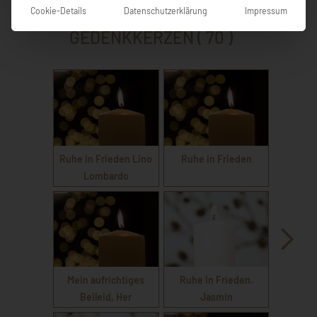
Cookie-Details
Datenschutzerklärung
Impressum
GEDENKKERZEN ( 70 )
Ruhe in Frieden Lino
Ruhe in Frieden
Lombardo
Mein aufrichtiges
Ruhe in Frieden.
Beileid, Her
Jasmin