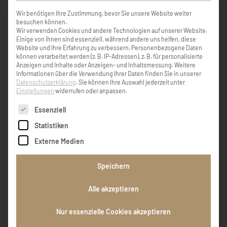
Wir benötigen Ihre Zustimmung, bevor Sie unsere Website weiter
KONDOLENZBUCH ( 2 )
besuchen können.
Wir verwenden Cookies und andere Technologien auf unserer Website.
Einige von ihnen sind essenziell, während andere uns helfen, diese
Website und Ihre Erfahrung zu verbessern.
Personenbezogene Daten
können verarbeitet werden (z. B. IP-Adressen), z. B. für personalisierte
Anzeigen und Inhalte oder Anzeigen- und Inhaltsmessung.
Weitere
Liebe Annemarie-Danke das ich Dich kennen
Informationen über die Verwendung Ihrer Daten finden Sie in unserer
lernen durfte.Du bleibst in meinen Herzen-
Datenschutzerklärung
.
Sie können Ihre Auswahl jederzeit unter
mit vielen schönen Erinnerungen.
Einstellungen
widerrufen oder anpassen.
Es folgt eine Liste der Service-Gruppen, für die eine Einw
Essenziell
Martina Stöllinger
Statistiken
Externe Medien
Mit Bedauern haben wir von deinem Tod
Speichern
erfahren. Wir sagen DANKE liebe Chefin für
deine Fürsorge und die gemeinsame Zeit mit
Alle akzeptieren
dir. Wieder vereint mit deinem Gatten,
meinem Moaster. Wolfgang und Sylvia
Nur essenzielle Cookies akzeptieren