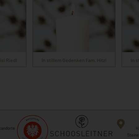
si Riedl
In stillem Gedenken Fam. Hitzl
In 
tandorte
H
Steine