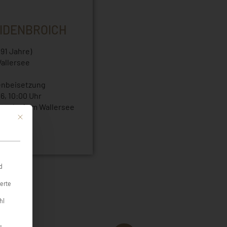
IDENBROICH
(91 Jahre)
allersee
enbeisetzung
26, 10:00 Uhr
enndorf am Wallersee
Mit diesem Button wird der Dialog geschlossen. Seine Funktionalität ist identi
d
ierte
hl
teilt werden kann. Die erste Service-Gruppe ist essenziell und k