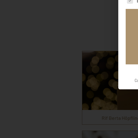
C
Rif Berta Höpfli