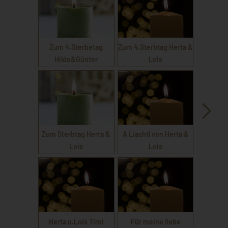
Zum 4.Sterbetag
Zum 4.Sterbtag Herta &
Hilde&Günter
Lois
Zum Sterbtag Herta &
A Liachtl von Herta &
Lois
Lois
Herta u.Lois Tirol
Für meine liebe