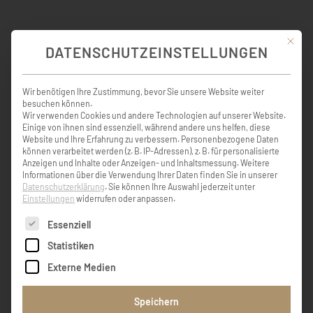
Mit die
KONDOLENZBUCH ( 10 )
DATENSCHUTZEINSTELLUNGEN
Wir benötigen Ihre Zustimmung, bevor Sie unsere Website weiter
besuchen können.
Wer im Gedächtnis seiner Lieben lebt, der ist
Wir verwenden Cookies und andere Technologien auf unserer Website.
nicht tot, der ist nur fern, tot ist nur, wer
Einige von ihnen sind essenziell, während andere uns helfen, diese
vergessen wird! Pfiati Tante und Ruhe in
Website und Ihre Erfahrung zu verbessern.
Personenbezogene Daten
Frieden! Heidi u. Günter
können verarbeitet werden (z. B. IP-Adressen), z. B. für personalisierte
Anzeigen und Inhalte oder Anzeigen- und Inhaltsmessung.
Weitere
Informationen über die Verwendung Ihrer Daten finden Sie in unserer
Datenschutzerklärung
.
Sie können Ihre Auswahl jederzeit unter
Günter Kiefer
Einstellungen
widerrufen oder anpassen.
Es folgt eine Liste der Service-Gruppen, für die eine Einw
Essenziell
Statistiken
Für unsere Augen bist du nicht mehr
sichtbar, aber immer noch für unsere Herzen.
Externe Medien
In Liebe und Dankbarkeit Irmgard, Karl,
Reinhard und Elisabeth
Speichern