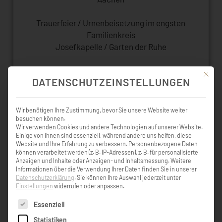
Trauerfeier / Urnenbeisetzung im engsten
Familienkreis
Josefkapelle / Garten der Ruhe
Mit die
DATENSCHUTZEINSTELLUNGEN
Wir benötigen Ihre Zustimmung, bevor Sie unsere Website weiter
besuchen können.
KONDOLENZBUCH ( 0 )
Wir verwenden Cookies und andere Technologien auf unserer Website.
Einige von ihnen sind essenziell, während andere uns helfen, diese
Website und Ihre Erfahrung zu verbessern.
Personenbezogene Daten
können verarbeitet werden (z. B. IP-Adressen), z. B. für personalisierte
EINTRAG HINZUFÜGEN
Anzeigen und Inhalte oder Anzeigen- und Inhaltsmessung.
Weitere
Informationen über die Verwendung Ihrer Daten finden Sie in unserer
Datenschutzerklärung
.
Sie können Ihre Auswahl jederzeit unter
Einstellungen
widerrufen oder anpassen.
GEDENKKERZEN ( 5 )
Es folgt eine Liste der Service-Gruppen, für die eine Einw
Essenziell
Statistiken